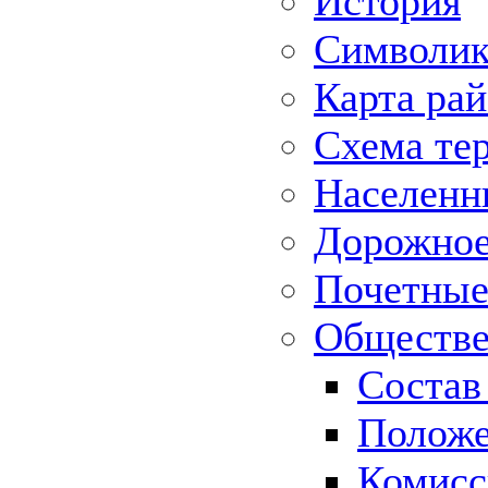
История
Символик
Карта ра
Схема те
Населенн
Дорожное 
Почетные
Обществе
Состав
Положе
Комисс