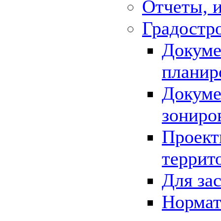
Отчеты, 
Градостр
Докуме
планир
Докуме
зониро
Проект
террит
Для за
Нормат