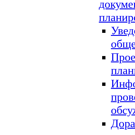
докуме
планир
Увед
обще
Прое
план
Инфо
пров
обсу
Дора