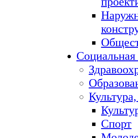
проект
Наружн
констр
Общест
Социальная
Здравоох
Образова
Культура,
Культу
Спорт
Молод