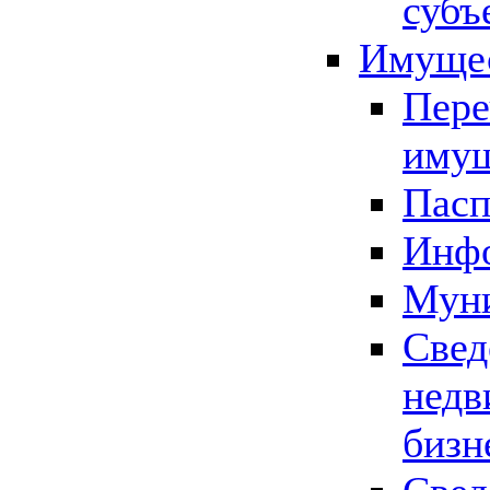
субъ
Имущес
Пере
имущ
Пасп
Инфо
Муни
Свед
недв
бизн