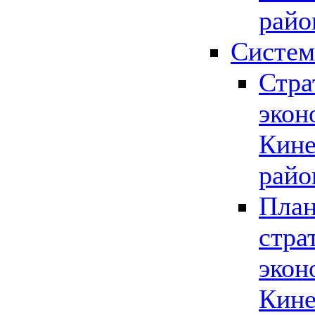
райо
Систем
Стра
экон
Кине
райо
План
стра
экон
Кине