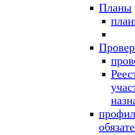
Планы
пла
Провер
пров
Реес
учас
назн
профил
обязат