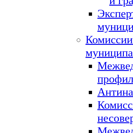
и гр
Экспер
муници
Комиссии
муниципа
Межвед
профил
Антина
Комисс
несове
Межвед