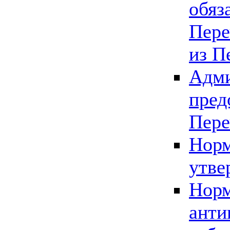
обяз
Пере
из П
Адми
пред
Пере
Норм
утве
Норм
анти