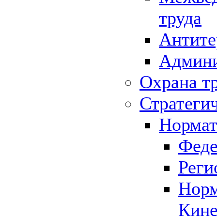
труда
Антите
Админи
Охрана т
Стратеги
Нормат
Феде
Реги
Норм
Кине