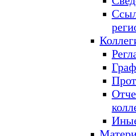
Свед
Ссыл
реги
Коллег
Регл
Граф
Прот
Отче
колл
Иные
Матери