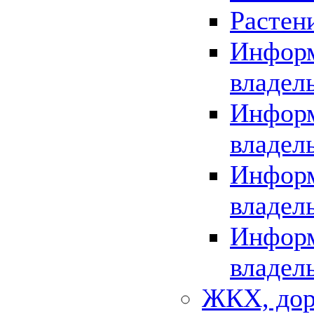
Растен
Информ
владел
Информ
владел
Информ
владел
Информ
владел
ЖКХ, дор