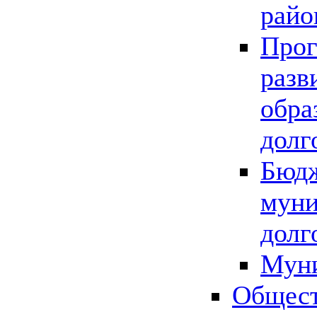
райо
Прог
разв
обра
долг
Бюдж
муни
долг
Мун
Общест