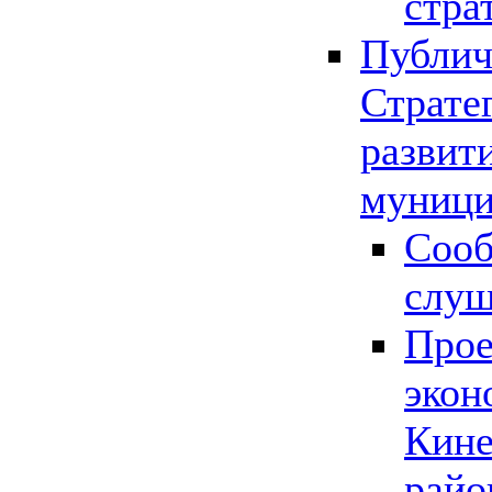
стра
Публич
Страте
развит
муници
Сооб
слу
Прое
экон
Кине
райо