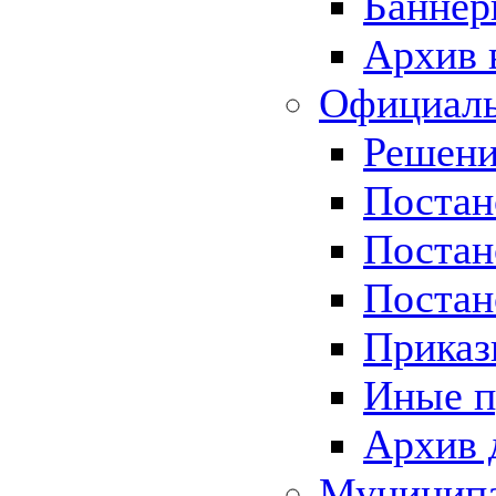
Баннер
Архив 
Официаль
Решени
Постан
Постан
Постан
Приказ
Иные п
Архив 
Муницип