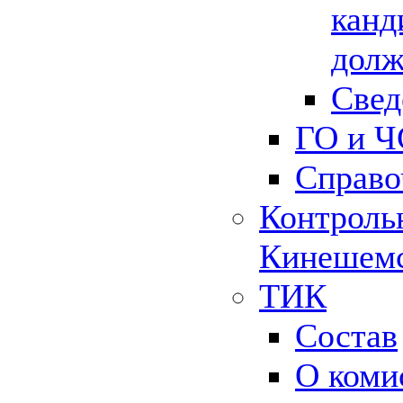
канд
долж
Свед
ГО и Ч
Справо
Контрольн
Кинешемс
ТИК
Состав
О коми