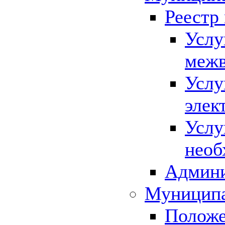
Реестр
Услу
межв
Услу
элек
Услу
необ
Админи
Муниципа
Положе