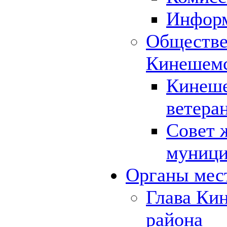
Инфор
Обществе
Кинешемс
Кинеше
ветера
Совет 
муници
Органы мес
Глава Ки
района