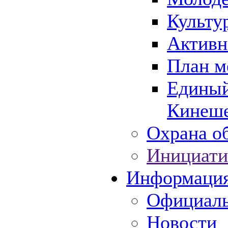
Культу
Активн
План м
Единый
Кинеше
Охрана об
Инициати
Информаци
Официаль
Новости