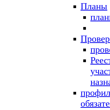
Планы
пла
Провер
пров
Реес
учас
назн
профил
обязат