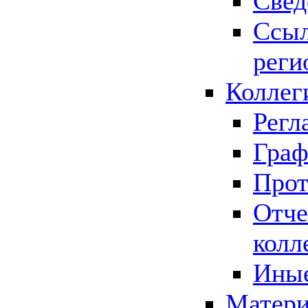
Свед
Ссыл
реги
Коллег
Регл
Граф
Прот
Отче
колл
Иные
Матери