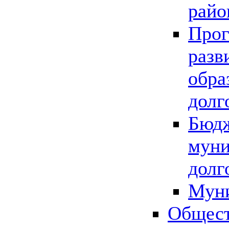
райо
Прог
разв
обра
долг
Бюдж
муни
долг
Мун
Общест