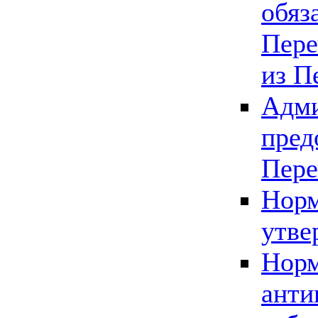
обяз
Пере
из П
Адми
пред
Пере
Норм
утве
Норм
анти