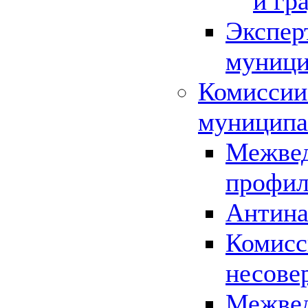
и гр
Экспер
муници
Комиссии
муниципа
Межвед
профил
Антина
Комисс
несове
Межвед