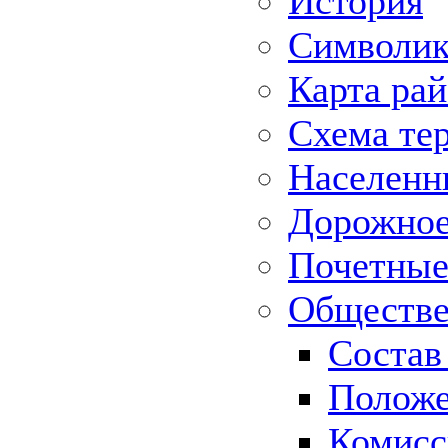
История
Символик
Карта ра
Схема те
Населенн
Дорожное 
Почетные
Обществе
Состав
Положе
Комисс