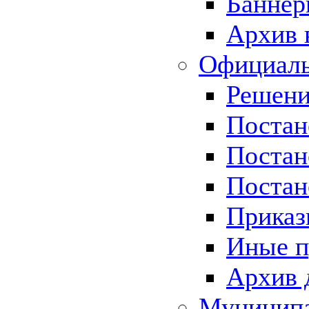
Баннер
Архив 
Официаль
Решени
Постан
Постан
Постан
Приказ
Иные п
Архив 
Муницип