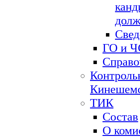
канд
долж
Свед
ГО и Ч
Справо
Контрольн
Кинешемс
ТИК
Состав
О коми