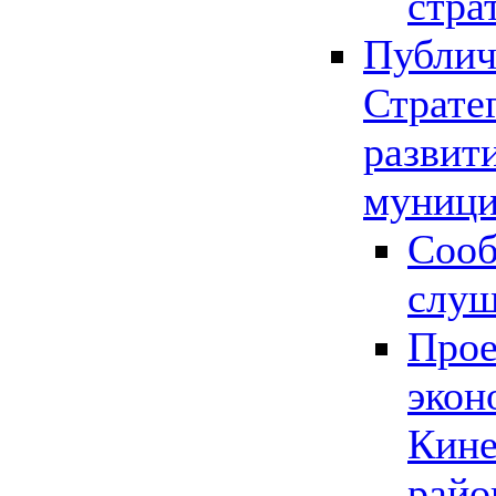
стра
Публич
Страте
развит
муници
Сооб
слу
Прое
экон
Кине
райо