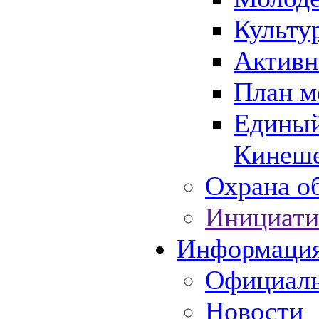
Культу
Активн
План м
Единый
Кинеше
Охрана об
Инициати
Информаци
Официаль
Новости