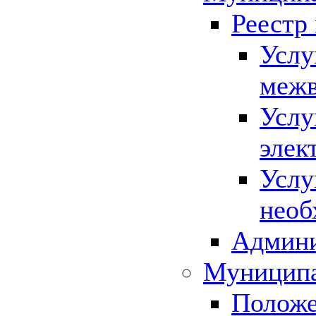
Реестр
Услу
межв
Услу
элек
Услу
необ
Админи
Муниципа
Положе