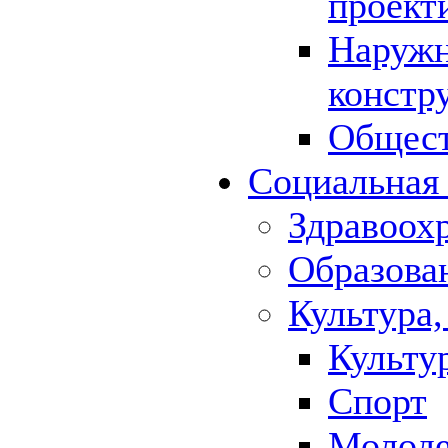
проект
Наружн
констр
Общест
Социальная
Здравоох
Образова
Культура,
Культу
Спорт
Молод