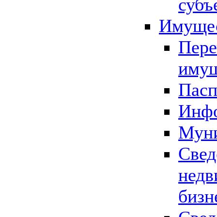
субъ
Имущес
Пере
имущ
Пасп
Инфо
Муни
Свед
недв
бизн