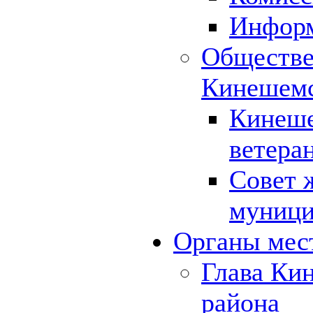
Инфор
Обществе
Кинешемс
Кинеше
ветера
Совет 
муници
Органы мес
Глава Ки
района