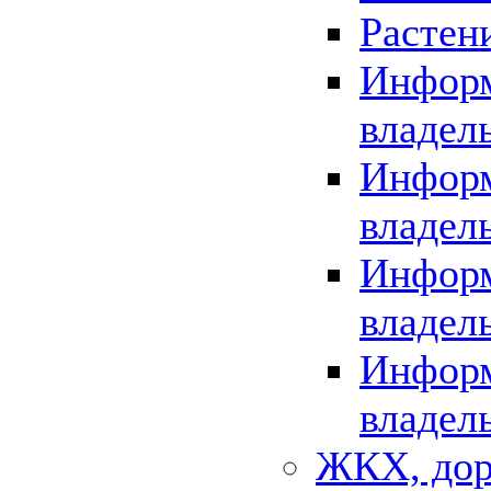
Растен
Информ
владел
Информ
владел
Информ
владел
Информ
владел
ЖКХ, дор