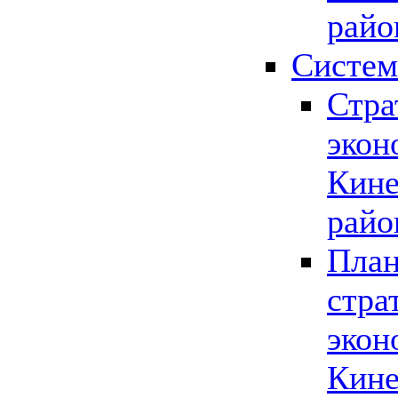
райо
Систем
Стра
экон
Кине
райо
План
стра
экон
Кине