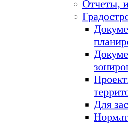
Отчеты, 
Градостр
Докуме
планир
Докуме
зониро
Проект
террит
Для за
Нормат