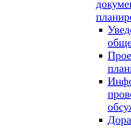
докуме
планир
Увед
обще
Прое
план
Инфо
пров
обсу
Дора