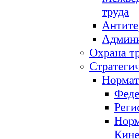
труда
Антите
Админи
Охрана т
Стратеги
Нормат
Феде
Реги
Норм
Кине