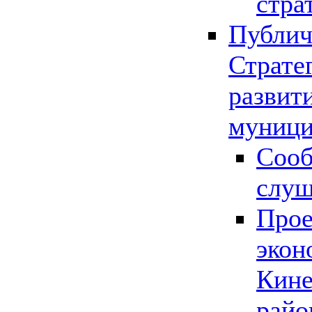
стра
Публич
Страте
развит
муници
Сооб
слу
Прое
экон
Кине
райо