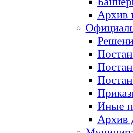
Баннер
Архив 
Официаль
Решени
Постан
Постан
Постан
Приказ
Иные п
Архив 
Муницип