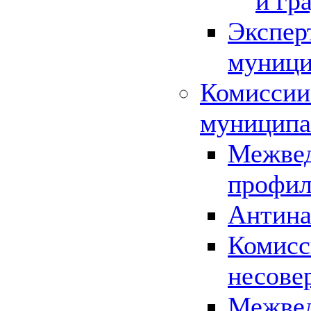
и гр
Экспер
муници
Комиссии
муниципа
Межвед
профил
Антина
Комисс
несове
Межвед