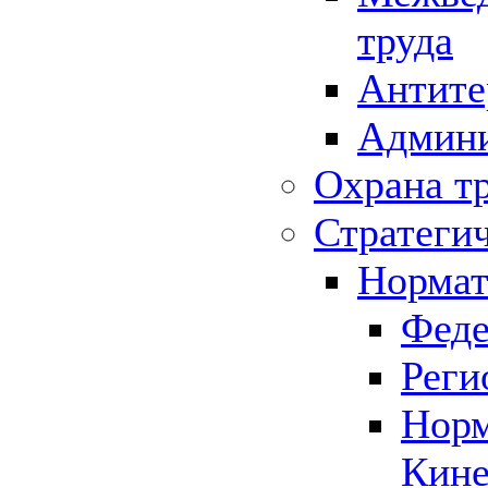
труда
Антите
Админи
Охрана т
Стратеги
Нормат
Феде
Реги
Норм
Кине