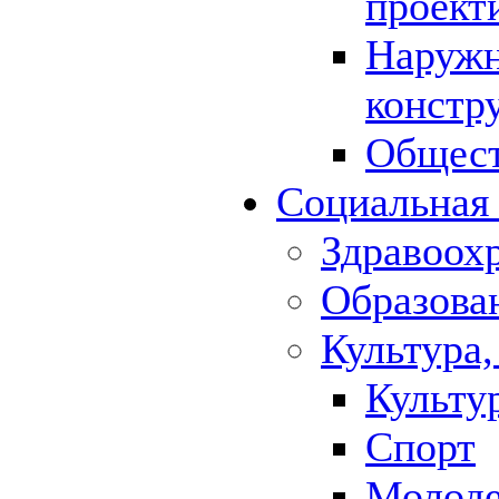
проект
Наружн
констр
Общест
Социальная
Здравоох
Образова
Культура,
Культу
Спорт
Молод