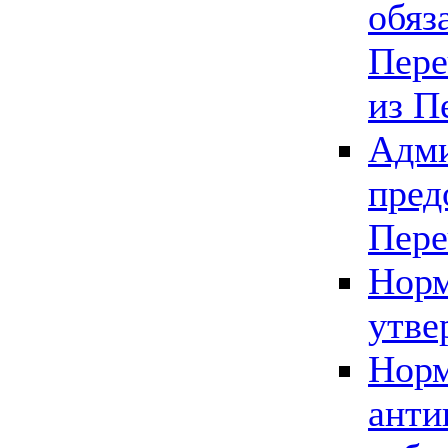
обяз
Пере
из П
Адми
пред
Пере
Норм
утве
Норм
анти