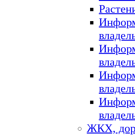
Растен
Информ
владел
Информ
владел
Информ
владел
Информ
владел
ЖКХ, дор