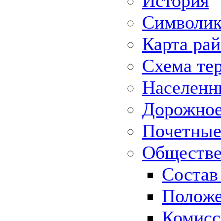
История
Символик
Карта ра
Схема те
Населенн
Дорожное 
Почетные
Обществе
Состав
Положе
Комисс