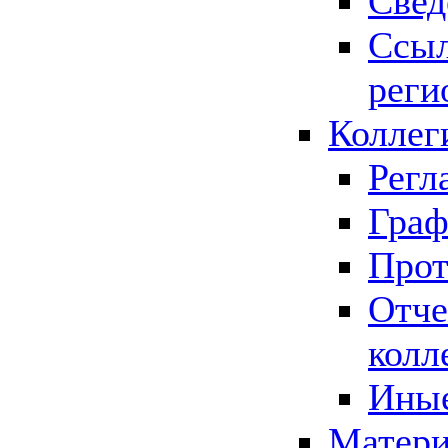
Свед
Ссыл
реги
Коллег
Регл
Граф
Прот
Отче
колл
Иные
Матери