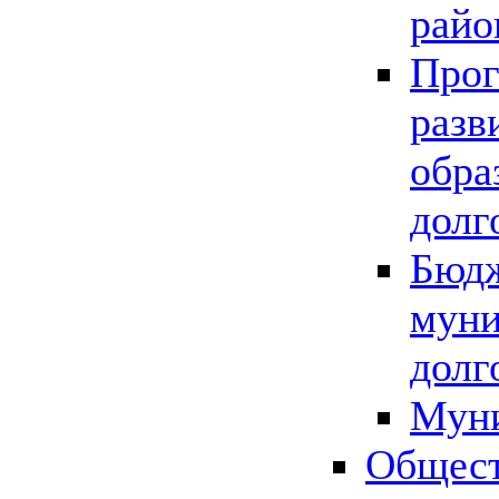
райо
Прог
разв
обра
долг
Бюдж
муни
долг
Мун
Общест