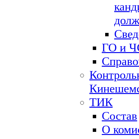
канд
долж
Свед
ГО и Ч
Справо
Контрольн
Кинешемс
ТИК
Состав
О коми