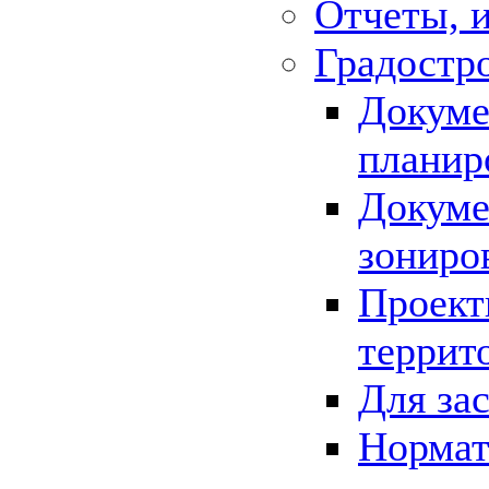
Отчеты, 
Градостр
Докуме
планир
Докуме
зониро
Проект
террит
Для за
Нормат