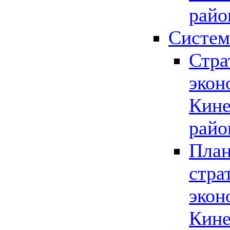
райо
Систем
Стра
экон
Кине
райо
План
стра
экон
Кине