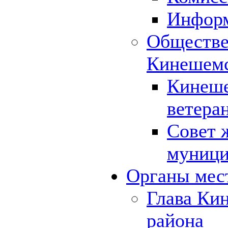
Инфор
Обществе
Кинешемс
Кинеше
ветера
Совет 
муници
Органы мес
Глава Ки
района