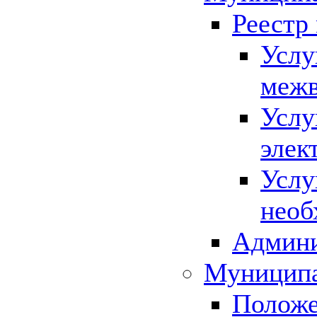
Реестр
Услу
межв
Услу
элек
Услу
необ
Админи
Муниципа
Положе