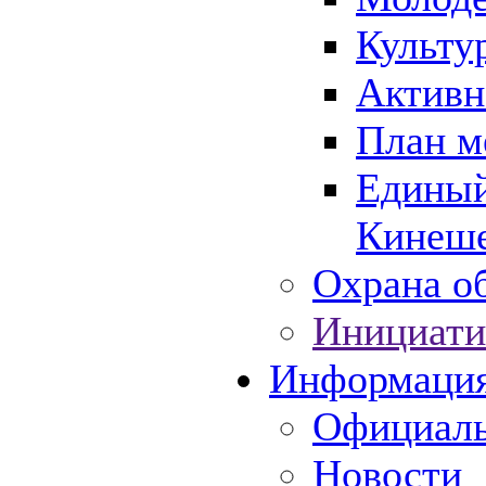
Культу
Активн
План м
Единый
Кинеше
Охрана об
Инициати
Информаци
Официаль
Новости