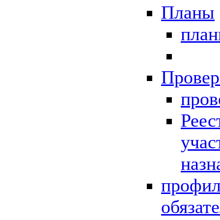
Планы
пла
Провер
пров
Реес
учас
назн
профил
обязат