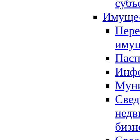
субъ
Имущес
Пере
имущ
Пасп
Инфо
Муни
Свед
недв
бизн