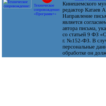
Кинешемского мун
Техническое
редактор Катаев А
сопровождение:
«Программ+»
Направление письм
является согласие
автора письма, ук
со статьей 9 ФЗ «
г. №152-ФЗ. В случ
персональные данн
обработке он долж