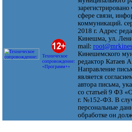
муниципального 
зарегистрировано
сфере связи, инф
коммуникаций. се
2018 г. Адрес реда
Кинешма, ул. Ленин
mail:
root@mrkine
Кинешемского мун
Техническое
редактор Катаев А
сопровождение:
«Программ+»
Направление письм
является согласие
автора письма, ук
со статьей 9 ФЗ «
г. №152-ФЗ. В случ
персональные данн
обработке он долж