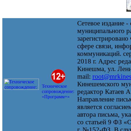
Сетевое издание 
муниципального 
зарегистрировано
сфере связи, инф
коммуникаций. се
2018 г. Адрес реда
Кинешма, ул. Ленин
mail:
root@mrkine
Кинешемского мун
Техническое
редактор Катаев А
сопровождение:
«Программ+»
Направление письм
является согласие
автора письма, ук
со статьей 9 ФЗ «
г. №152-ФЗ. В случ