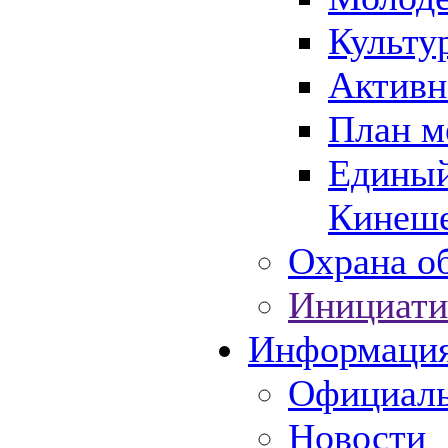
Культу
Активн
План м
Единый
Кинеше
Охрана об
Инициати
Информаци
Официаль
Новости