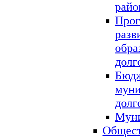
райо
Прог
разв
обра
долг
Бюдж
муни
долг
Мун
Общест