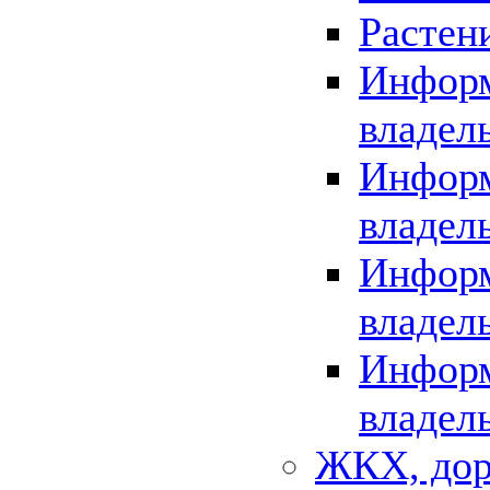
Растен
Информ
владел
Информ
владел
Информ
владел
Информ
владел
ЖКХ, дор