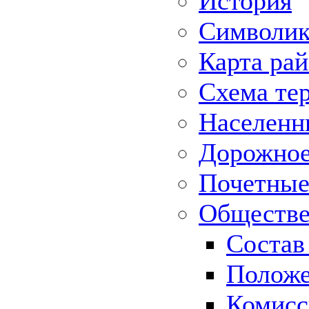
История
Символик
Карта ра
Схема те
Населенн
Дорожное 
Почетные
Обществе
Состав
Положе
Комисс