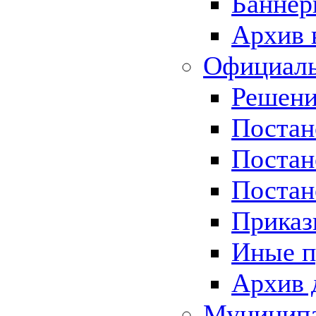
Баннер
Архив 
Официаль
Решени
Постан
Постан
Постан
Приказ
Иные п
Архив 
Муницип