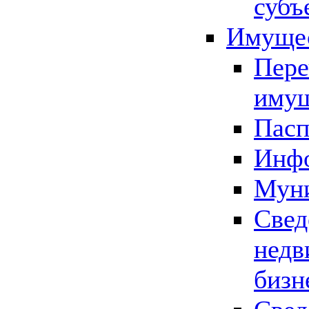
субъ
Имущес
Пере
имущ
Пасп
Инфо
Муни
Свед
недв
бизн