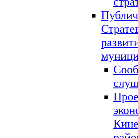
стра
Публич
Страте
развит
муници
Сооб
слу
Прое
экон
Кине
райо