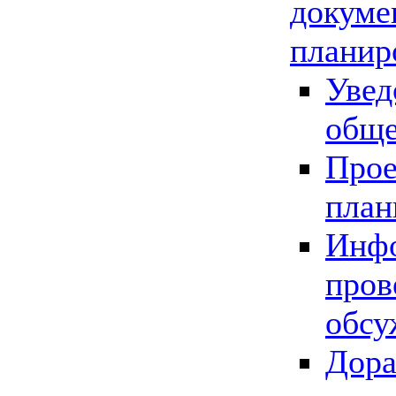
докуме
планир
Увед
обще
Прое
план
Инфо
пров
обсу
Дора