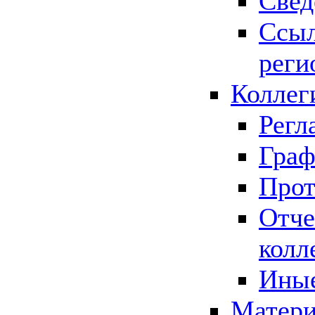
Свед
Ссыл
реги
Коллег
Регл
Граф
Прот
Отче
колл
Иные
Матери