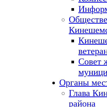
Инфор
Обществе
Кинешемс
Кинеше
ветера
Совет 
муници
Органы мес
Глава Ки
района