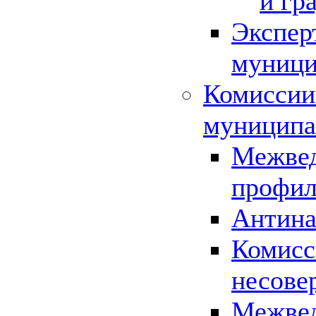
и гр
Экспер
муници
Комиссии
муниципа
Межвед
профил
Антина
Комисс
несове
Межвед