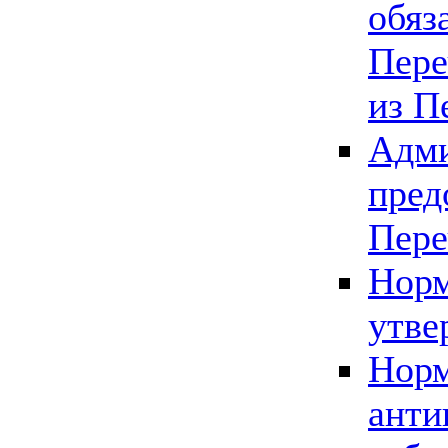
обяз
Пере
из П
Адми
пред
Пере
Норм
утве
Норм
анти