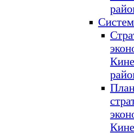
райо
Систем
Стра
экон
Кине
райо
План
стра
экон
Кине