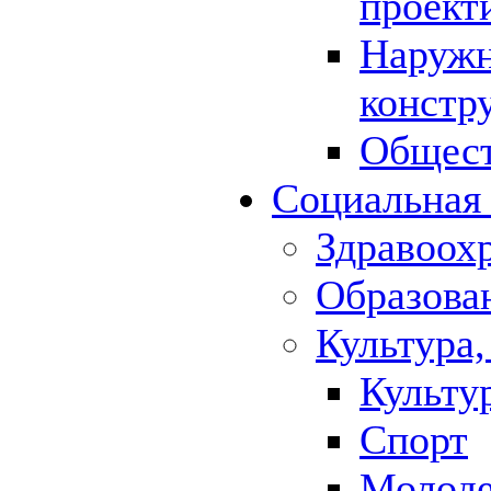
проект
Наружн
констр
Общест
Социальная
Здравоох
Образова
Культура,
Культу
Спорт
Молод