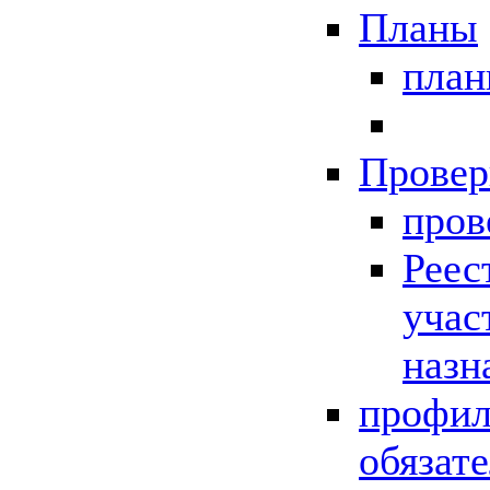
Планы
пла
Провер
пров
Реес
учас
назн
профил
обязат