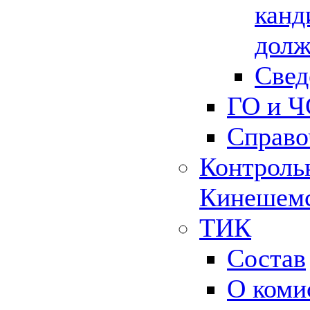
канд
долж
Свед
ГО и Ч
Справо
Контрольн
Кинешемс
ТИК
Состав
О коми