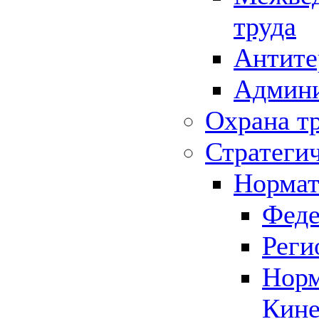
труда
Антите
Админи
Охрана т
Стратеги
Нормат
Феде
Реги
Норм
Кине