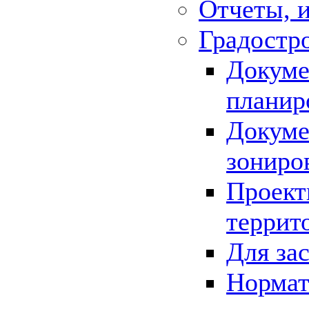
Отчеты, 
Градостр
Докуме
планир
Докуме
зониро
Проект
террит
Для за
Нормат