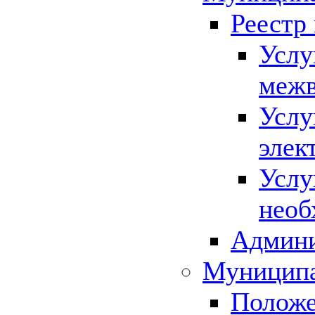
Реестр
Услу
межв
Услу
элек
Услу
необ
Админи
Муниципа
Положе