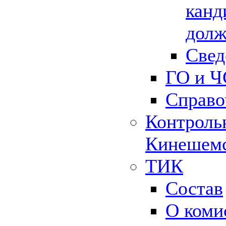
канд
долж
Свед
ГО и Ч
Справо
Контрольн
Кинешемс
ТИК
Состав
О коми