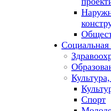
проект
Наружн
констр
Общест
Социальная
Здравоох
Образова
Культура,
Культу
Спорт
Молод