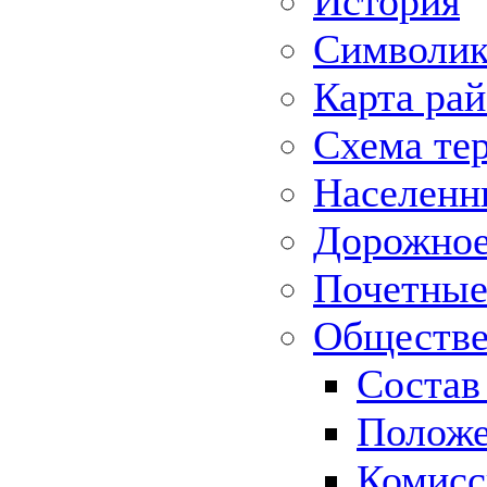
История
Символик
Карта ра
Схема те
Населенн
Дорожное 
Почетные
Обществе
Состав
Положе
Комисс