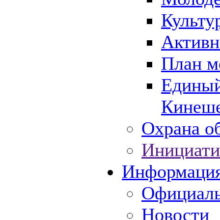
Культу
Активн
План м
Единый
Кинеше
Охрана об
Инициати
Информаци
Официаль
Новости