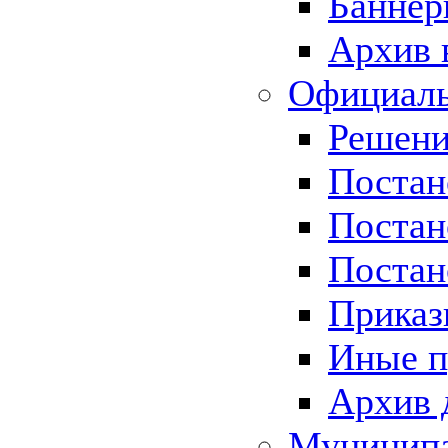
Баннер
Архив 
Официаль
Решени
Постан
Постан
Постан
Приказ
Иные п
Архив 
Муницип