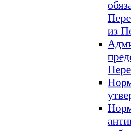
обяз
Пере
из П
Адми
пред
Пере
Норм
утве
Норм
анти