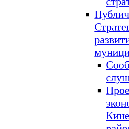
стра
Публич
Страте
развит
муници
Сооб
слу
Прое
экон
Кине
райо