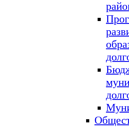
райо
Прог
разв
обра
долг
Бюдж
муни
долг
Мун
Общест