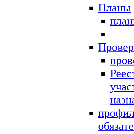
Планы
пла
Провер
пров
Реес
учас
назн
профил
обязат