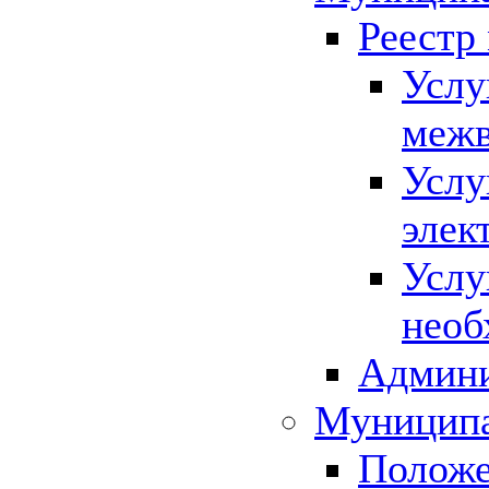
Реестр
Услу
межв
Услу
элек
Услу
необ
Админи
Муниципа
Положе