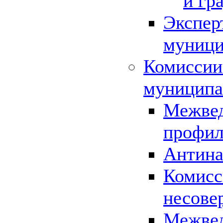
и гр
Экспер
муници
Комиссии
муниципа
Межвед
профил
Антина
Комисс
несове
Межвед