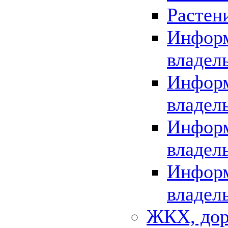
Растен
Информ
владел
Информ
владел
Информ
владел
Информ
владел
ЖКХ, дор