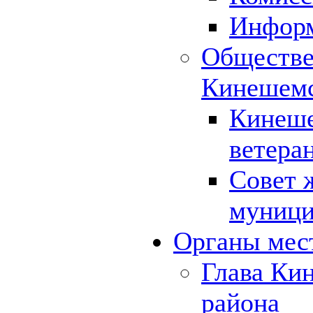
Инфор
Обществе
Кинешемс
Кинеше
ветера
Совет 
муници
Органы мес
Глава Ки
района