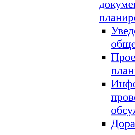
докуме
планир
Увед
обще
Прое
план
Инфо
пров
обсу
Дора