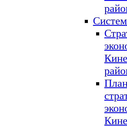
райо
Систем
Стра
экон
Кине
райо
План
стра
экон
Кине