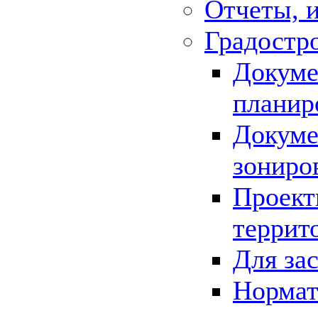
Отчеты, 
Градостр
Докуме
планир
Докуме
зониро
Проект
террит
Для за
Нормат