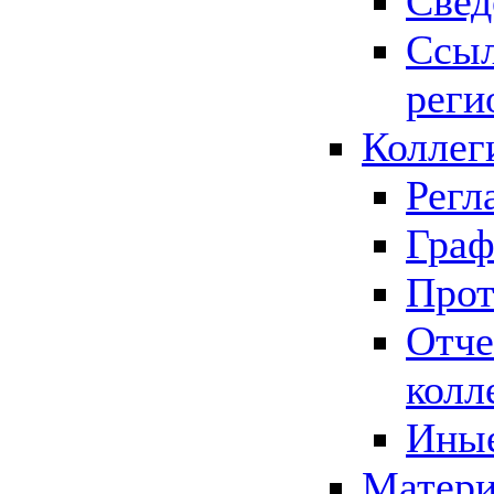
Свед
Ссыл
реги
Коллег
Регл
Граф
Прот
Отче
колл
Иные
Матери