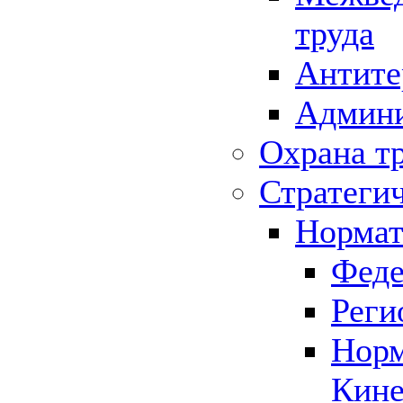
труда
Антите
Админи
Охрана т
Стратеги
Нормат
Феде
Реги
Норм
Кине