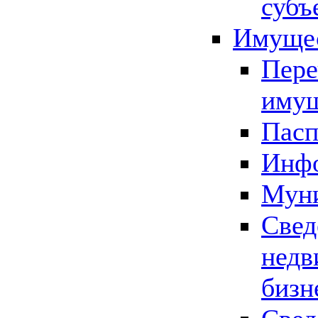
субъ
Имущес
Пере
имущ
Пасп
Инфо
Муни
Свед
недв
бизн