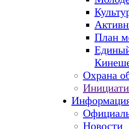
Культу
Активн
План м
Единый
Кинеше
Охрана об
Инициати
Информаци
Официаль
Новости