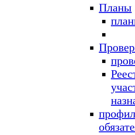
Планы
пла
Провер
пров
Реес
учас
назн
профил
обязат