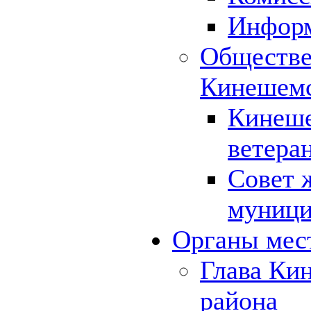
Инфор
Обществе
Кинешемс
Кинеше
ветера
Совет 
муници
Органы мес
Глава Ки
района