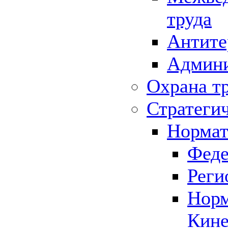
труда
Антите
Админи
Охрана т
Стратеги
Нормат
Феде
Реги
Норм
Кине