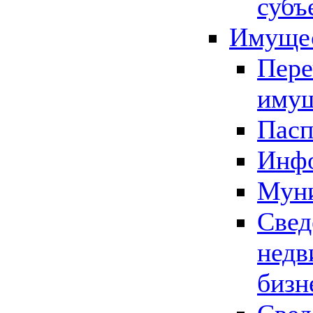
субъ
Имущес
Пере
имущ
Пасп
Инфо
Муни
Свед
недв
бизн