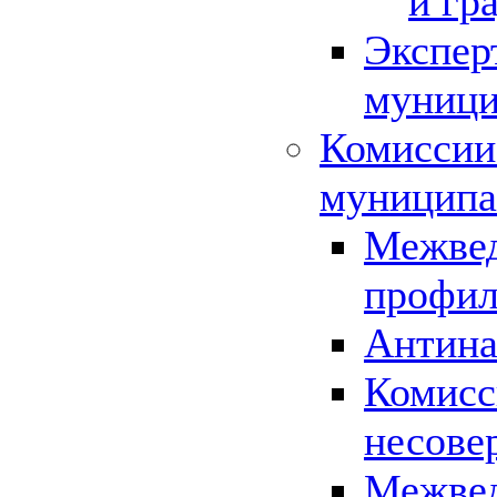
и гр
Экспер
муници
Комиссии
муниципа
Межвед
профил
Антина
Комисс
несове
Межвед