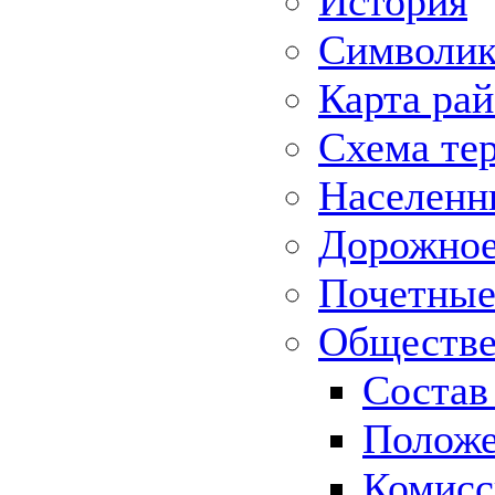
История
Символик
Карта ра
Схема те
Населенн
Дорожное 
Почетные
Обществе
Состав
Положе
Комисс