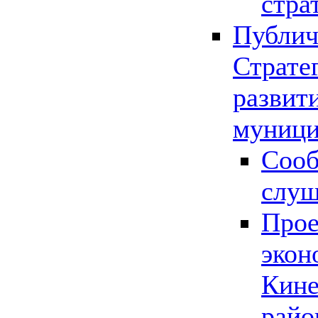
стра
Публич
Страте
развит
муници
Сооб
слу
Прое
экон
Кине
райо