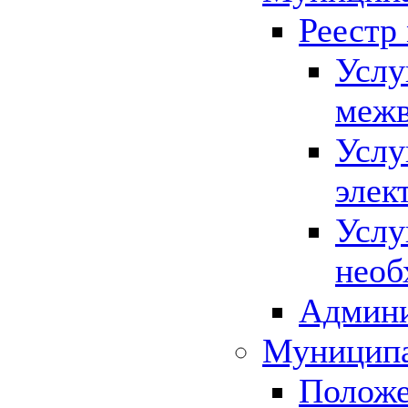
Реестр
Услу
межв
Услу
элек
Услу
необ
Админи
Муниципа
Положе