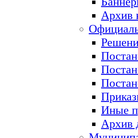
Баннер
Архив 
Официаль
Решени
Постан
Постан
Постан
Приказ
Иные п
Архив 
Муницип