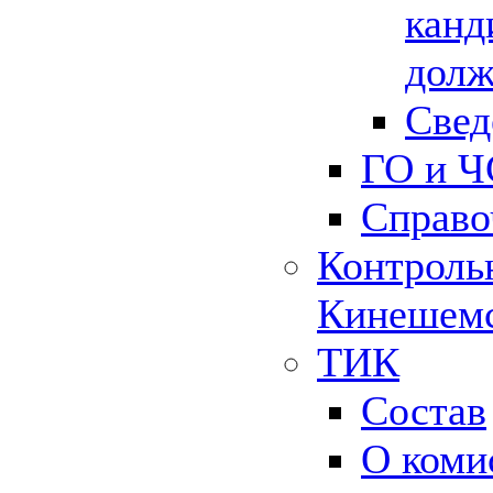
канд
долж
Свед
ГО и Ч
Справо
Контрольн
Кинешемс
ТИК
Состав
О коми