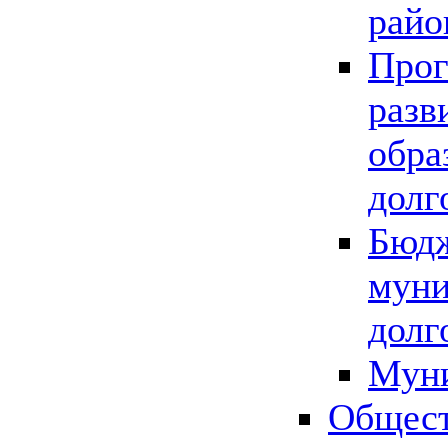
райо
Прог
разв
обра
долг
Бюдж
муни
долг
Мун
Общест