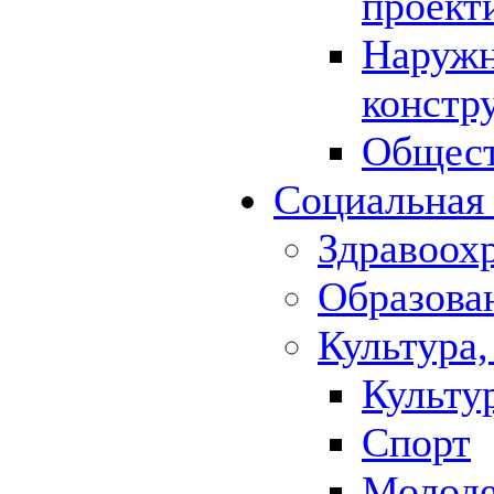
проект
Наружн
констр
Общест
Социальная
Здравоох
Образова
Культура,
Культу
Спорт
Молод