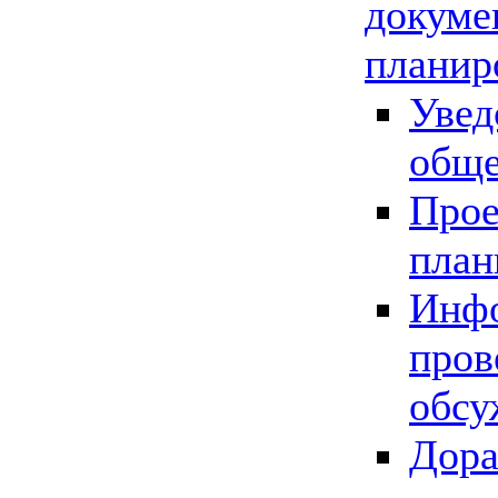
докуме
планир
Увед
обще
Прое
план
Инфо
пров
обсу
Дора