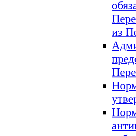
обяз
Пере
из П
Адми
пред
Пере
Норм
утве
Норм
анти