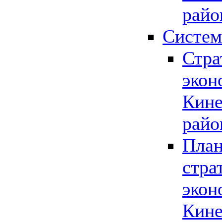
райо
Систем
Стра
экон
Кине
райо
План
стра
экон
Кине