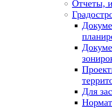
Отчеты, 
Градостр
Докуме
планир
Докуме
зониро
Проект
террит
Для за
Нормат