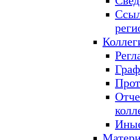
Свед
Ссыл
реги
Коллег
Регл
Граф
Прот
Отче
колл
Иные
Матери