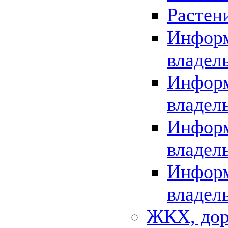
Растен
Информ
владел
Информ
владел
Информ
владел
Информ
владел
ЖКХ, дор