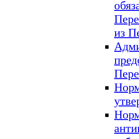
обяз
Пере
из П
Адми
пред
Пере
Норм
утве
Норм
анти