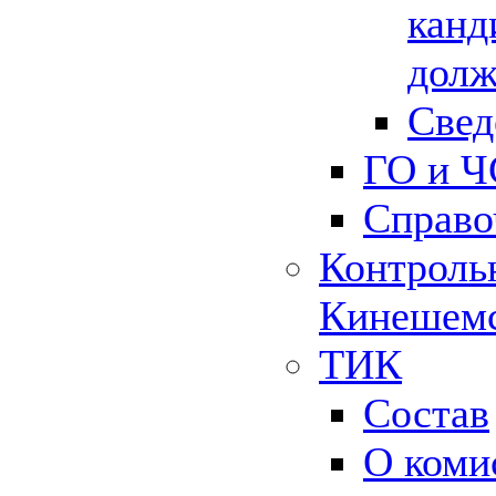
канд
долж
Свед
ГО и Ч
Справо
Контрольн
Кинешемс
ТИК
Состав
О коми