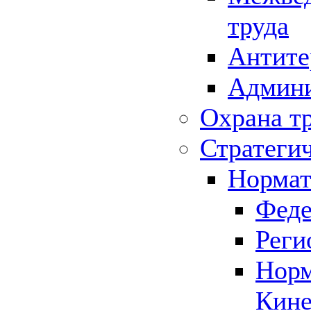
труда
Антите
Админи
Охрана т
Стратеги
Нормат
Феде
Реги
Норм
Кине