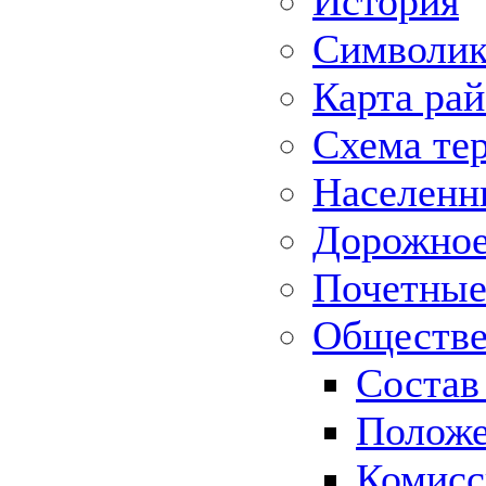
История
Символик
Карта ра
Схема те
Населенн
Дорожное 
Почетные
Обществе
Состав
Положе
Комисс