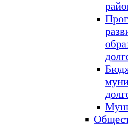
райо
Прог
разв
обра
долг
Бюдж
муни
долг
Мун
Общест