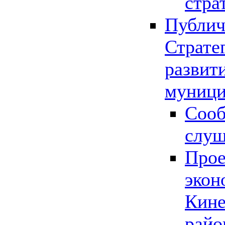
стра
Публич
Страте
развит
муници
Сооб
слу
Прое
экон
Кине
райо