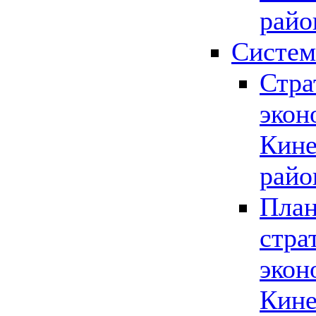
райо
Систем
Стра
экон
Кине
райо
План
стра
экон
Кине