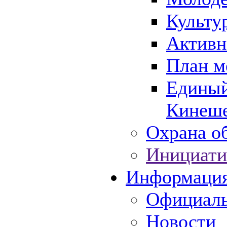
Культу
Активн
План м
Единый
Кинеше
Охрана об
Инициати
Информаци
Официаль
Новости