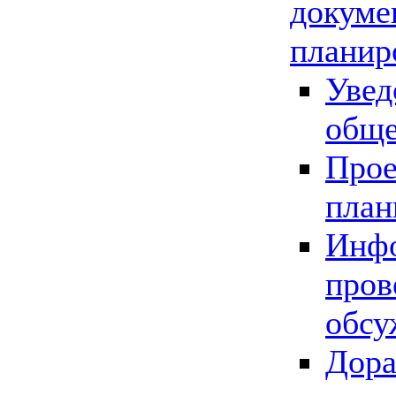
докуме
планир
Увед
обще
Прое
план
Инфо
пров
обсу
Дора