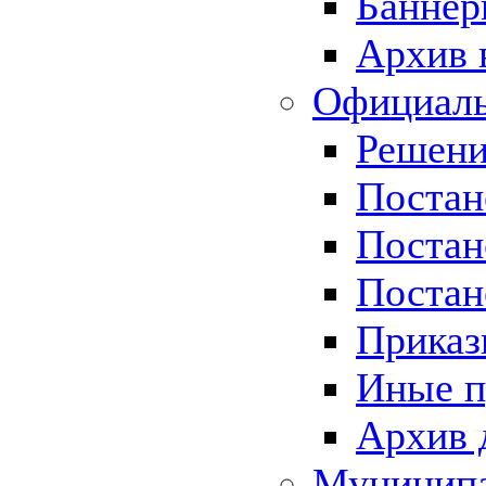
Баннер
Архив 
Официаль
Решени
Постан
Постан
Постан
Приказ
Иные п
Архив 
Муницип