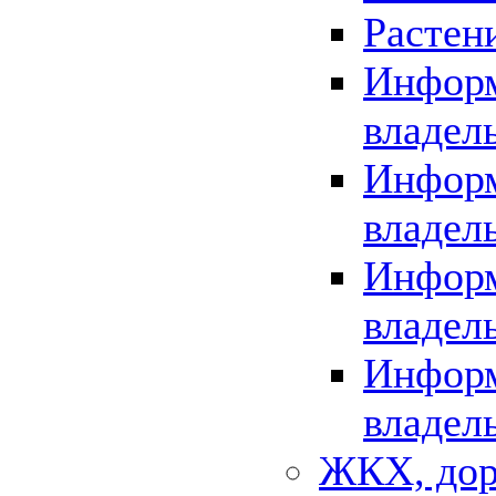
Растен
Информ
владел
Информ
владел
Информ
владел
Информ
владел
ЖКХ, дор