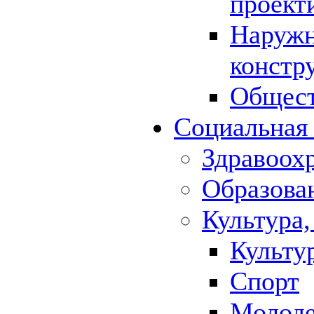
проект
Наружн
констр
Общест
Социальная
Здравоох
Образова
Культура,
Культу
Спорт
Молод