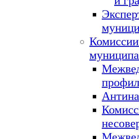
и гр
Экспер
муници
Комиссии
муниципа
Межвед
профил
Антина
Комисс
несове
Межвед