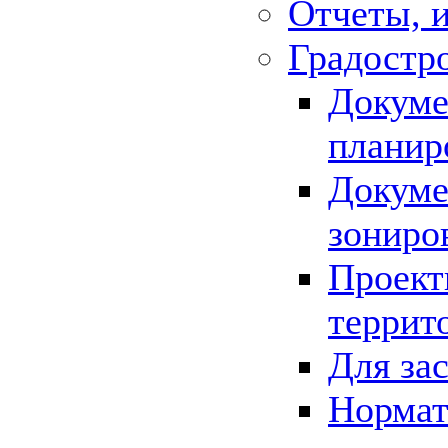
Отчеты, 
Градостр
Докуме
планир
Докуме
зониро
Проект
террит
Для за
Нормат