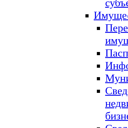
субъ
Имущес
Пере
имущ
Пасп
Инфо
Муни
Свед
недв
бизн