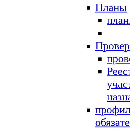
Планы
пла
Провер
пров
Реес
учас
назн
профил
обязат