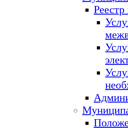
Реестр
Услу
межв
Услу
элек
Услу
необ
Админи
Муниципа
Положе