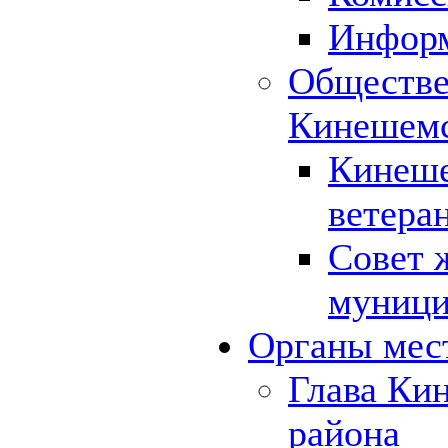
Инфор
Обществе
Кинешемс
Кинеше
ветера
Совет 
муници
Органы мес
Глава Ки
района