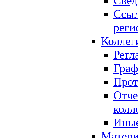
Свед
Ссыл
реги
Коллег
Регл
Граф
Прот
Отче
колл
Иные
Матери