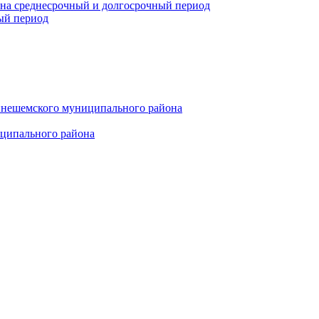
 на среднесрочный и долгосрочный период
ый период
инешемского муниципального района
иципального района