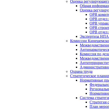
Оценка регулирующего
Общая информац
Оценка регулиру
ОРВ комите
ОРВ отдел
ОРВ управл
ОРВ строит
ОРВ отдел 
Экспертиза НПА
Комиссии Кинешемско
Межведомственна
Антинаркотическ
Комиссия по дел
Межведомственна
Антитеррористич
Административн
Охрана труда
Стратегическое плани
Нормативные пр
Федерально
Региональн
Нормативн
Система стратег
Стратегия 
План мероп