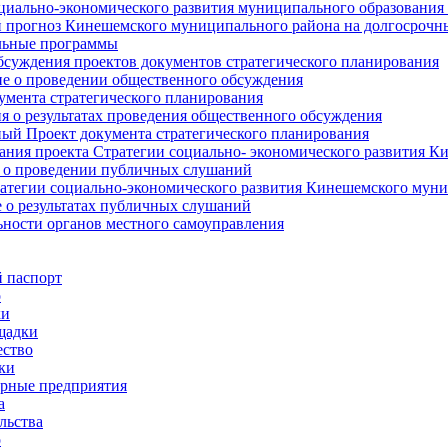
циально-экономического развития муниципального образования
прогноз Кинешемского муниципального района на долгосрочн
ьные программы
суждения проектов документов стратегического планирования
е о проведении общественного обсуждения
умента стратегического планирования
 о результатах проведения общественного обсуждения
ый Проект документа стратегического планирования
ния проекта Стратегии социально- экономического развития К
 о проведении публичных слушаний
атегии социально-экономического развития Кинешемского мун
 о результатах публичных слушаний
ьности органов местного самоуправления
 паспорт
о
ки
щадки
ство
ки
рные предприятия
а
льства
о