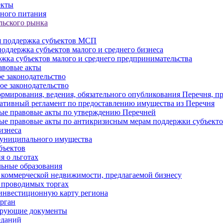
екты
ного питания
льского рынка
 поддержка субъектов МСП
оддержка субъектов малого и среднего бизнеса
жка субъектов малого и среднего предпринимательства
авовые акты
е законодательство
ое законодательство
рмирования, ведения, обязательного опубликования Перечня, п
тивный регламент по предоставлению имущества из Перечня
ые правовые акты по утверждению Перечней
ые правовые акты по антикризисным мерам поддержки субъек
изнеса
муниципального имущества
бъектов
 о льготах
ьные образования
 коммерческой недвижимости, предлагаемой бизнесу
 проводимых торгах
инвестиционную карту региона
рган
ирующие документы
еданий