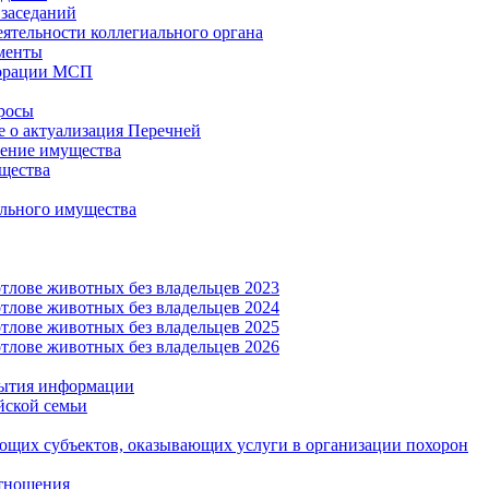
заседаний
еятельности коллегиального органа
менты
орации МСП
росы
 о актуализация Перечней
ение имущества
щества
льного имущества
тлове животных без владельцев 2023
тлове животных без владельцев 2024
тлове животных без владельцев 2025
тлове животных без владельцев 2026
рытия информации
йской семьи
ующих субъектов, оказывающих услуги в организации похорон
тношения