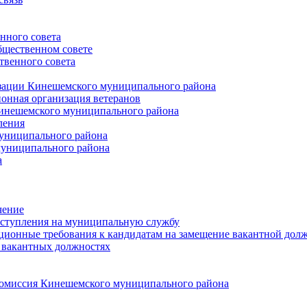
нного совета
щественном совете
венного совета
зации Кинешемского муниципального района
онная организация ветеранов
инешемского муниципального района
ления
униципального района
униципального района
а
чение
ступления на муниципальную службу
ионные требования к кандидатам на замещение вакантной дол
 вакантных должностях
 комиссия Кинешемского муниципального района