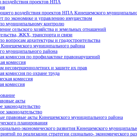
 воздействия проектов НПА
ия
ющего воздействия проектов НПА Кинешемского муниципально
т по экономике и управлению имуществом
 по муниципальному контролю
ение сельского хозяйства и земельных отнашений
ельства, ЖКХ, транспорта и связи
по вопросам архитектуры и градостроительства
 Кинешемского муниципального района
го муниципального района
я комиссия по профилактике правонарушений
ая комиссия
ам несовершеннолетних и защите их прав
я комиссия по охране труда
еская комиссия
ая комиссия
рование
авовые акты
е законодательство
ое законодательство
ые правовые акты Кинешемского муниципального района
ического планирования
социально-экономического развития Кинешемского муниципальн
риятий по реализации стратегии социально- экономического р