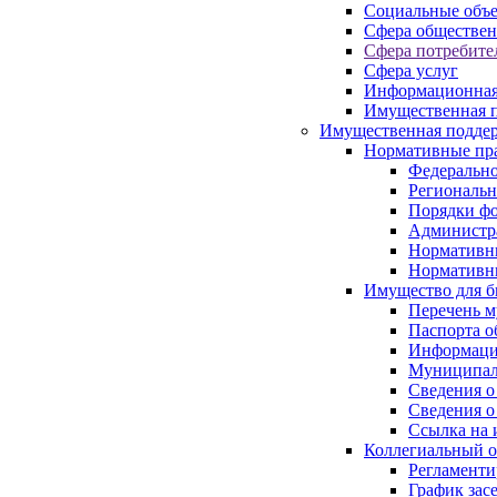
Социальные объ
Сфера обществен
Сфера потребите
Сфера услуг
Информационная
Имущественная п
Имущественная поддер
Нормативные пр
Федерально
Региональн
Порядки фо
Администра
Нормативн
Нормативн
Имущество для б
Перечень 
Паспорта о
Информация
Муниципал
Сведения о
Сведения о
Ссылка на 
Коллегиальный о
Регламент
График зас