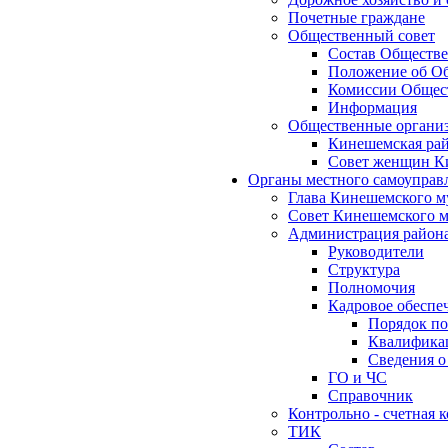
Почетные граждане
Общественный совет
Состав Обществе
Положение об Об
Комиссии Общест
Информация
Общественные органи
Кинешемская рай
Совет женщин К
Органы местного самоуправ
Глава Кинешемского м
Совет Кинешемского м
Администрация район
Руководители
Структура
Полномочия
Кадровое обеспе
Порядок по
Квалификац
Сведения о
ГО и ЧС
Справочник
Контрольно - счетная
ТИК