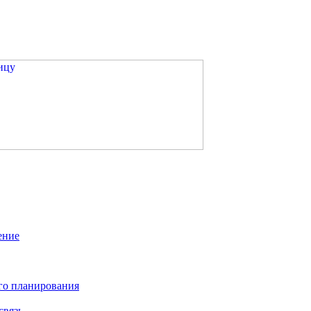
ение
го планирования
связь