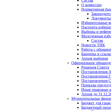
Состав
О комиссии
Нормативная баз
Законодате
Документ
Избирательные 
Паспорта избира
Выборы и рефер
Молодежная изби
Состав
Новости ТИК
Работа с обраще
Баннеры и ссылк
Архив выборов
Официальное обнарод
Решения Совета
Постановления 
Постановления Г
Постановления С
Приказы председ
Иные правовые 
Архив до 31.12.2
Муниципальные фина
Бюджет для граж
Бюджетный проц