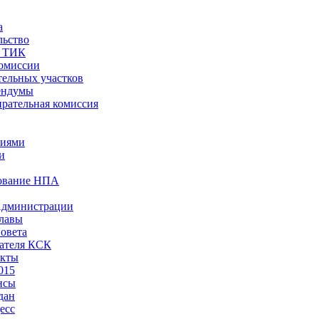
а
льство
ы ТИК
комиссии
тельных участков
ендумы
рательная комиссия
ниями
и
ование НПА
Администрации
лавы
овета
ателя КСК
акты
015
нсы
дан
есс