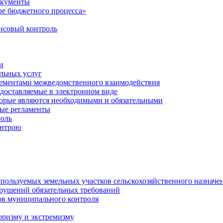
окументы
е бюджетного процесса»
совый контроль
и
льных услуг
лементами межведомственного взаимодействия
едоставляемые в электронном виде
торые являются необходимыми и обязательными
ые регламенты
оль
онтрою
спользуемых земельных участков сельскохозяйственного назначе
рушений обязательных требований
ов муниципального контроля
оризму и экстремизму