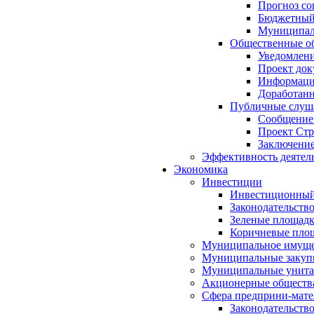
Прогноз со
Бюджетный 
Муниципал
Общественные об
Уведомлени
Проект док
Информация
Доработанн
Публичные слуша
Сообщение
Проект Стр
Заключение
Эффективность деятел
Экономика
Инвестиции
Инвестиционный
Законодательств
Зеленые площад
Коричневые пло
Муниципальное имуще
Муниципальные закуп
Муниципальные унита
Акционерные обществ
Сфера предприни-мате
Законодательств