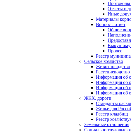
Протоколы 
Отчеты о д
Иные доку
Материалы корп
Вопрос - ответ
Общие воп
Наполнение
Предоставл
Выкуп иму
Прочее
Реестр муниципа
Сельское хозяйство
Животноводство
Растениеводство
Информация об о
Информация об о
Информация об о
Информация об о
ЖКХ, дороги
Стандарты раск
Жилье для Росси
Реестр кладбищ
Реестр хозяйств
Земельные отношения
Социально трудовые о