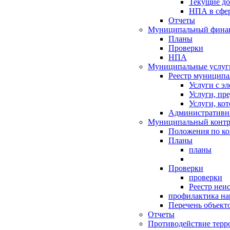
Текущие д
НПА в сфер
Отчеты
Муниципальный финан
Планы
Проверки
НПА
Муниципальные услуг
Реестр муниципа
Услуги с э
Услуги, пр
Услуги, ко
Административн
Муниципальный контр
Положения по к
Планы
планы
Проверки
проверки
Реестр неи
профилактика на
Перечень объект
Отчеты
Противодействие терр