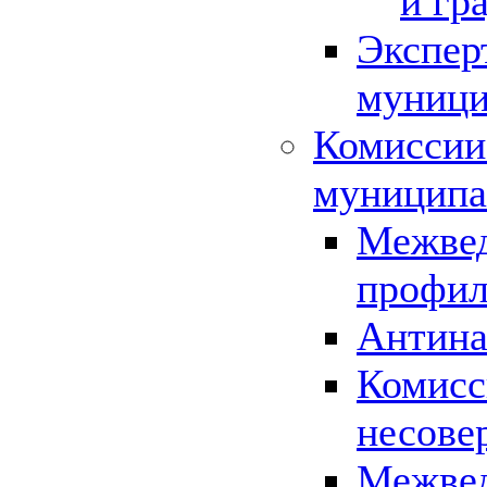
и гр
Экспер
муници
Комиссии
муниципа
Межвед
профил
Антина
Комисс
несове
Межвед