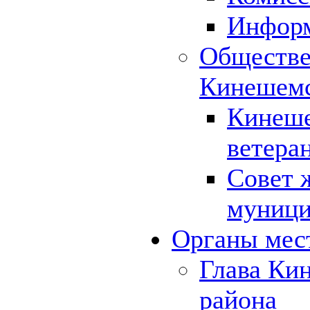
Инфор
Обществе
Кинешемс
Кинеше
ветера
Совет 
муници
Органы мес
Глава Ки
района