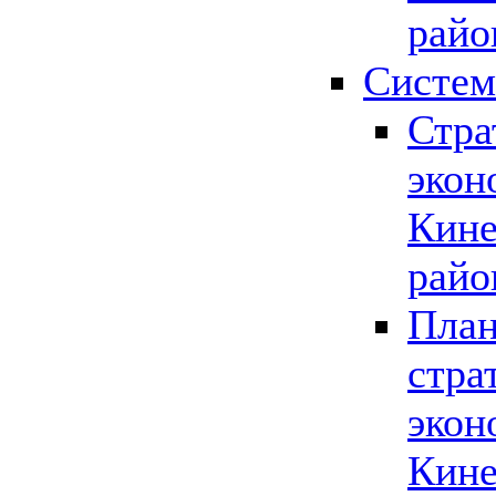
райо
Систем
Стра
экон
Кине
райо
План
стра
экон
Кине