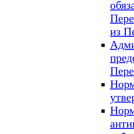
обяз
Пере
из П
Адми
пред
Пере
Норм
утве
Норм
анти