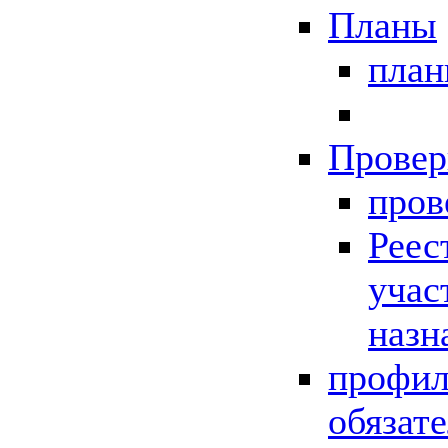
Планы
пла
Провер
пров
Реес
учас
назн
профил
обязат