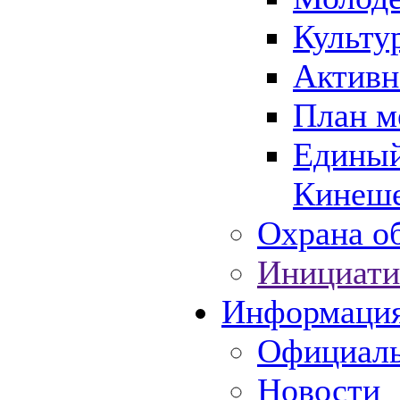
Культу
Активн
План м
Единый
Кинеше
Охрана об
Инициати
Информаци
Официаль
Новости