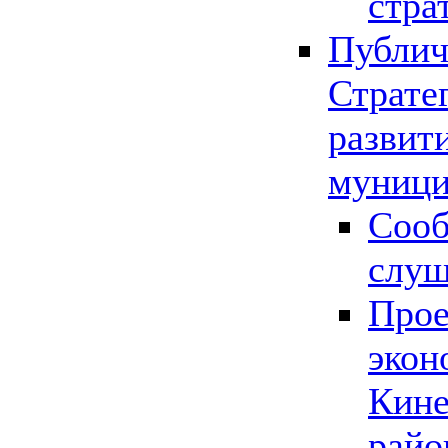
стра
Публич
Страте
развит
муници
Сооб
слу
Прое
экон
Кине
райо