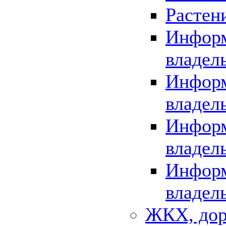
Растен
Информ
владел
Информ
владел
Информ
владел
Информ
владел
ЖКХ, дор