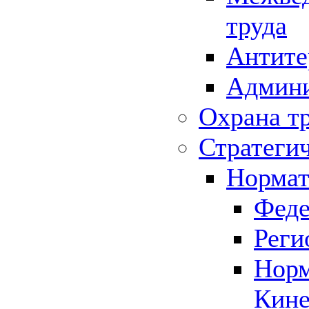
труда
Антите
Админи
Охрана т
Стратеги
Нормат
Феде
Реги
Норм
Кине