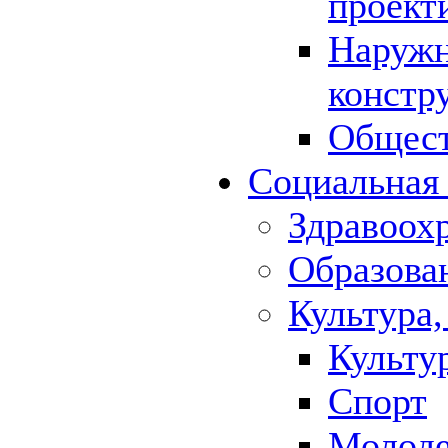
проект
Наружн
констр
Общест
Социальная
Здравоох
Образова
Культура,
Культу
Спорт
Молод