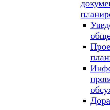
докуме
планир
Увед
обще
Прое
план
Инфо
пров
обсу
Дора