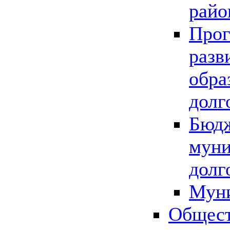
райо
Прог
разв
обра
долг
Бюдж
муни
долг
Мун
Общест