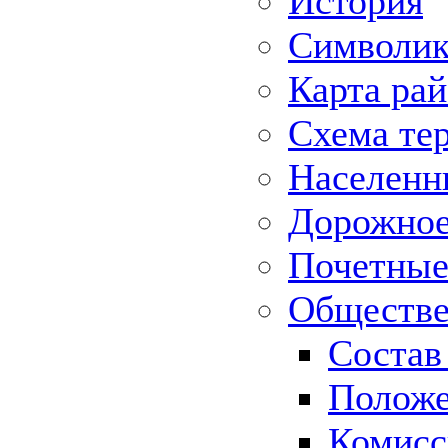
История
Символик
Карта ра
Схема те
Населенн
Дорожное 
Почетные
Обществе
Состав
Положе
Комисс