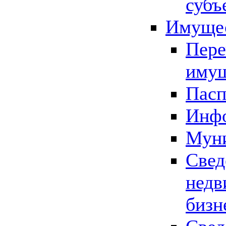
субъ
Имущес
Пере
имущ
Пасп
Инфо
Муни
Свед
недв
бизн