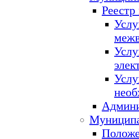
Реестр
Услу
межв
Услу
элек
Услу
необ
Админи
Муниципа
Положе