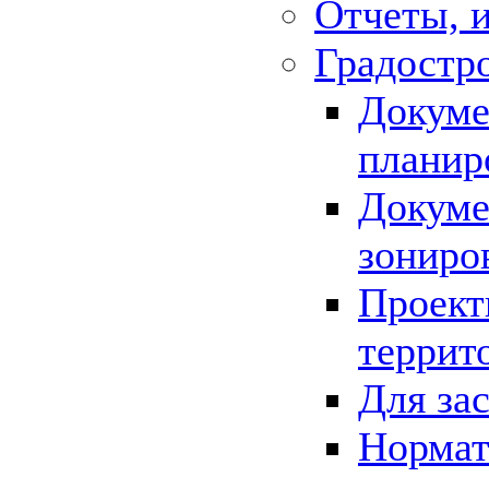
Отчеты, 
Градостр
Докуме
планир
Докуме
зониро
Проект
террит
Для за
Нормат