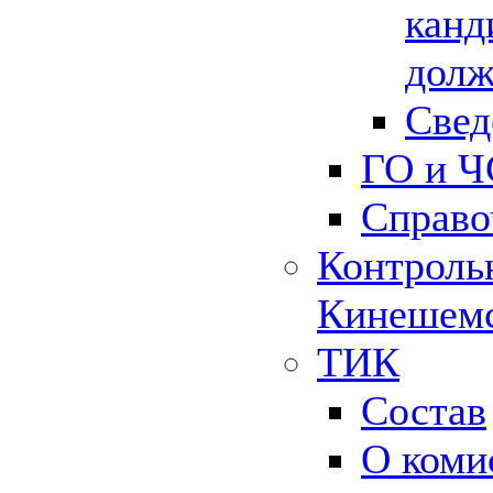
канд
долж
Свед
ГО и Ч
Справо
Контрольн
Кинешемс
ТИК
Состав
О коми