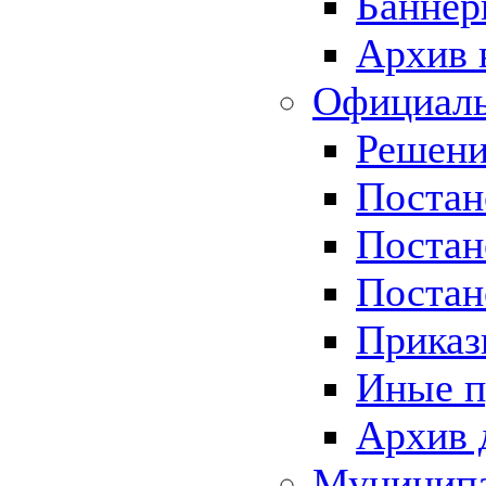
Баннер
Архив 
Официаль
Решени
Постан
Постан
Постан
Приказ
Иные п
Архив 
Муницип