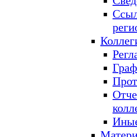
Свед
Ссыл
реги
Коллег
Регл
Граф
Прот
Отче
колл
Иные
Матери