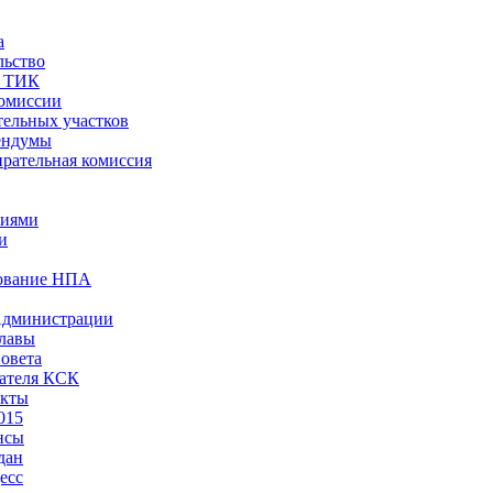
а
льство
ы ТИК
комиссии
тельных участков
ендумы
рательная комиссия
ниями
и
ование НПА
Администрации
лавы
овета
ателя КСК
акты
015
нсы
дан
есс