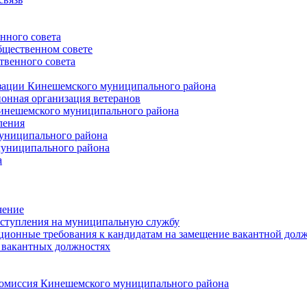
нного совета
щественном совете
венного совета
зации Кинешемского муниципального района
онная организация ветеранов
инешемского муниципального района
ления
униципального района
униципального района
а
чение
ступления на муниципальную службу
ионные требования к кандидатам на замещение вакантной дол
 вакантных должностях
 комиссия Кинешемского муниципального района