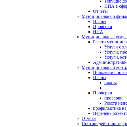
Текущие д
НПА в сфер
Отчеты
Муниципальный финан
Планы
Проверки
НПА
Муниципальные услуг
Реестр муниципа
Услуги с э
Услуги, пр
Услуги, ко
Административн
Муниципальный контр
Положения по к
Планы
планы
Проверки
проверки
Реестр неи
профилактика на
Перечень объект
Отчеты
Противодействие терр