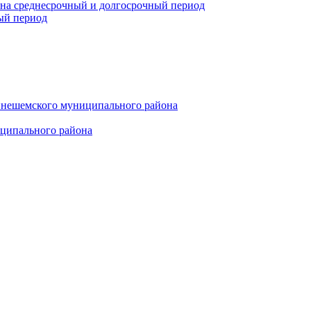
 на среднесрочный и долгосрочный период
ый период
инешемского муниципального района
иципального района