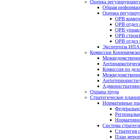
Оценка регулирующего
Общая информац
Оценка регулиру
ОРВ комите
ОРВ отдел
ОРВ управл
ОРВ строит
ОРВ отдел 
Экспертиза НПА
Комиссии Кинешемско
Межведомственна
Антинаркотическ
Комиссия по дел
Межведомственна
Антитеррористич
Административн
Охрана труда
Стратегическое плани
Нормативные пр
Федерально
Региональн
Нормативн
Система стратег
Стратегия 
План мероп