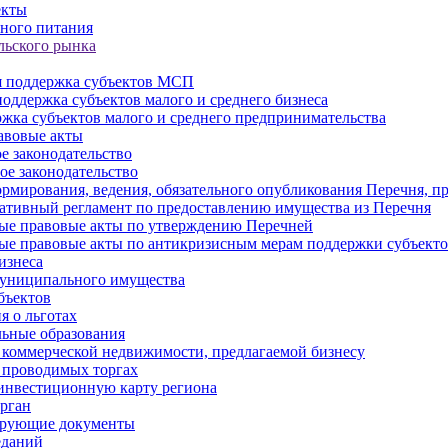
екты
ного питания
льского рынка
 поддержка субъектов МСП
оддержка субъектов малого и среднего бизнеса
жка субъектов малого и среднего предпринимательства
авовые акты
е законодательство
ое законодательство
рмирования, ведения, обязательного опубликования Перечня, п
тивный регламент по предоставлению имущества из Перечня
ые правовые акты по утверждению Перечней
ые правовые акты по антикризисным мерам поддержки субъек
изнеса
муниципального имущества
бъектов
 о льготах
ьные образования
 коммерческой недвижимости, предлагаемой бизнесу
 проводимых торгах
инвестиционную карту региона
рган
ирующие документы
еданий