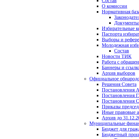
Состав
О комиссии
Нормативная баз
Законодате
Документ
Избирательные 
Паспорта избира
Выборы и рефер
Молодежная изби
Состав
Новости ТИК
Работа с обраще
Баннеры и ссылк
Архив выборов
Официальное обнарод
Решения Совета
Постановления 
Постановления Г
Постановления С
Приказы председ
Иные правовые 
Архив до 31.12.2
Муниципальные фина
Бюджет для граж
Бюджетный проц