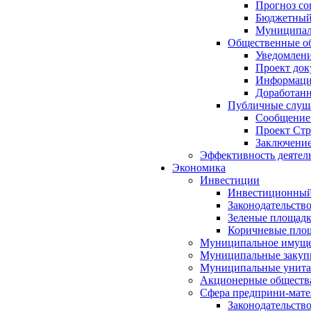
Прогноз со
Бюджетный 
Муниципал
Общественные об
Уведомлени
Проект док
Информация
Доработанн
Публичные слуша
Сообщение
Проект Стр
Заключение
Эффективность деятел
Экономика
Инвестиции
Инвестиционный
Законодательств
Зеленые площад
Коричневые пло
Муниципальное имуще
Муниципальные закуп
Муниципальные унита
Акционерные обществ
Сфера предприни-мате
Законодательств