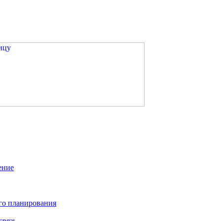
ение
го планирования
связь