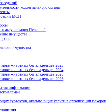
заседаний
еятельности коллегиального органа
менты
орации МСП
росы
 о актуализация Перечней
ение имущества
щества
льного имущества
тлове животных без владельцев 2023
тлове животных без владельцев 2024
тлове животных без владельцев 2025
тлове животных без владельцев 2026
рытия информации
йской семьи
ующих субъектов, оказывающих услуги в организации похорон
тношения