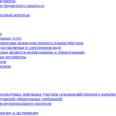
окументы
е бюджетного процесса»
совый контроль
и
льных услуг
лементами межведомственного взаимодействия
едоставляемые в электронном виде
торые являются необходимыми и обязательными
ые регламенты
оль
онтрою
спользуемых земельных участков сельскохозяйственного назначе
рушений обязательных требований
ов муниципального контроля
оризму и экстремизму