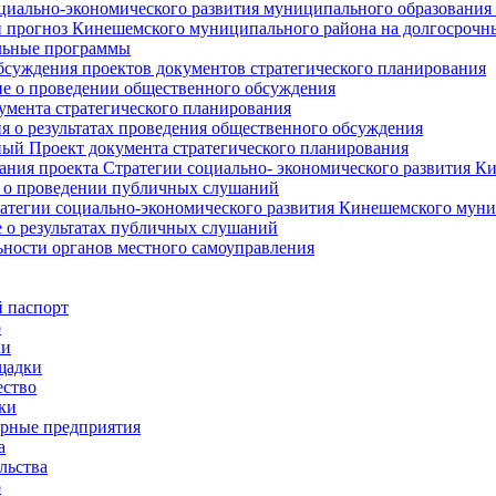
циально-экономического развития муниципального образования
прогноз Кинешемского муниципального района на долгосрочн
ьные программы
суждения проектов документов стратегического планирования
е о проведении общественного обсуждения
умента стратегического планирования
 о результатах проведения общественного обсуждения
ый Проект документа стратегического планирования
ния проекта Стратегии социально- экономического развития К
 о проведении публичных слушаний
атегии социально-экономического развития Кинешемского мун
 о результатах публичных слушаний
ьности органов местного самоуправления
 паспорт
о
ки
щадки
ство
ки
рные предприятия
а
льства
о