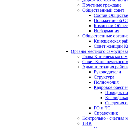
Почетные граждане
Общественный совет
Состав Обществе
Положение об Об
Комиссии Общест
Информация
Общественные органи
Кинешемская рай
Совет женщин К
Органы местного самоуправ
Глава Кинешемского м
Совет Кинешемского м
Администрация район
Руководители
Структура
Полномочия
Кадровое обеспе
Порядок по
Квалификац
Сведения о
ГО и ЧС
Справочник
Контрольно - счетная
ТИК