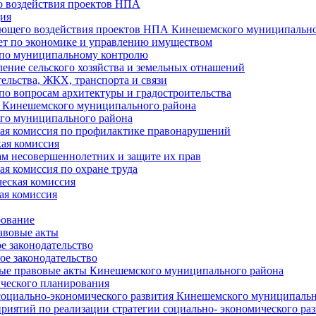
 воздействия проектов НПА
ия
ющего воздействия проектов НПА Кинешемского муниципально
т по экономике и управлению имуществом
 по муниципальному контролю
ение сельского хозяйства и земельных отнашений
ельства, ЖКХ, транспорта и связи
по вопросам архитектуры и градостроительства
 Кинешемского муниципального района
го муниципального района
я комиссия по профилактике правонарушений
ая комиссия
ам несовершеннолетних и защите их прав
я комиссия по охране труда
еская комиссия
ая комиссия
рование
авовые акты
е законодательство
ое законодательство
ые правовые акты Кинешемского муниципального района
ического планирования
социально-экономического развития Кинешемского муниципальн
риятий по реализации стратегии социально- экономического р