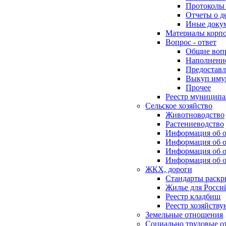
Протоколы 
Отчеты о д
Иные доку
Материалы корп
Вопрос - ответ
Общие воп
Наполнение
Предоставл
Выкуп иму
Прочее
Реестр муниципа
Сельское хозяйство
Животноводство
Растениеводство
Информация об о
Информация об о
Информация об о
Информация об о
ЖКХ, дороги
Стандарты раск
Жилье для Росси
Реестр кладбищ
Реестр хозяйств
Земельные отношения
Социально трудовые о