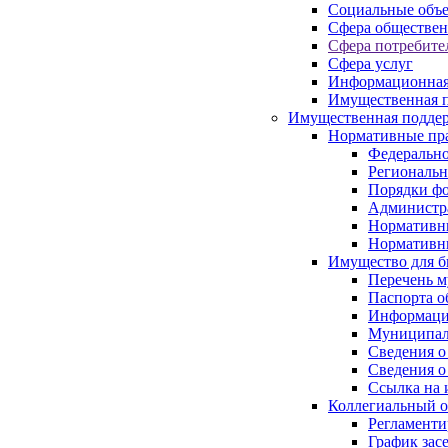
Социальные объ
Сфера обществен
Сфера потребите
Сфера услуг
Информационная
Имущественная п
Имущественная поддер
Нормативные пр
Федерально
Региональн
Порядки фо
Администра
Нормативн
Нормативн
Имущество для б
Перечень 
Паспорта о
Информация
Муниципал
Сведения о
Сведения о
Ссылка на 
Коллегиальный о
Регламент
График зас