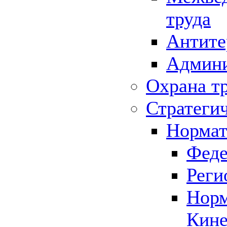
труда
Антите
Админи
Охрана т
Стратеги
Нормат
Феде
Реги
Норм
Кине