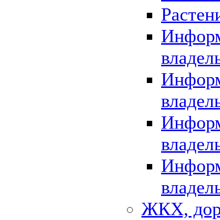
Растен
Информ
владел
Информ
владел
Информ
владел
Информ
владел
ЖКХ, дор