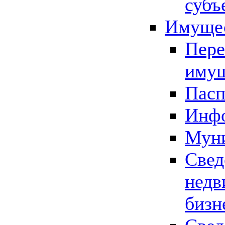
субъ
Имущес
Пере
имущ
Пасп
Инфо
Муни
Свед
недв
бизн