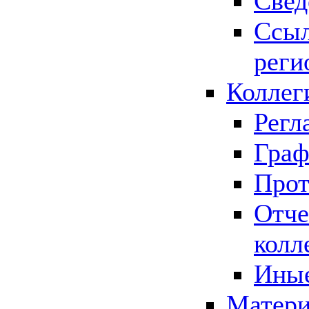
Свед
Ссыл
реги
Коллег
Регл
Граф
Прот
Отче
колл
Иные
Матери