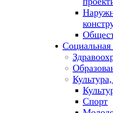
проект
Наружн
констр
Общест
Социальная
Здравоох
Образова
Культура,
Культу
Спорт
Молод