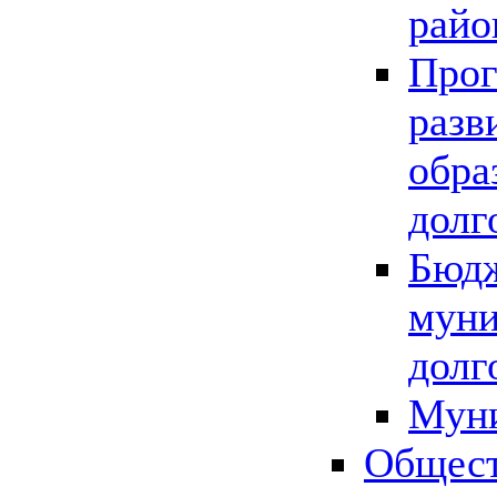
райо
Прог
разв
обра
долг
Бюдж
муни
долг
Мун
Общест