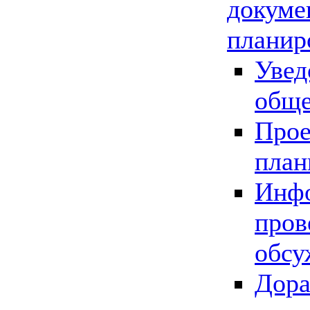
докуме
планир
Увед
обще
Прое
план
Инфо
пров
обсу
Дора