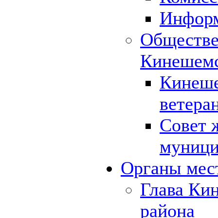
Инфор
Обществе
Кинешемс
Кинеше
ветера
Совет 
муници
Органы мес
Глава Ки
района