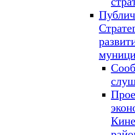
стра
Публич
Страте
развит
муници
Сооб
слу
Прое
экон
Кине
райо