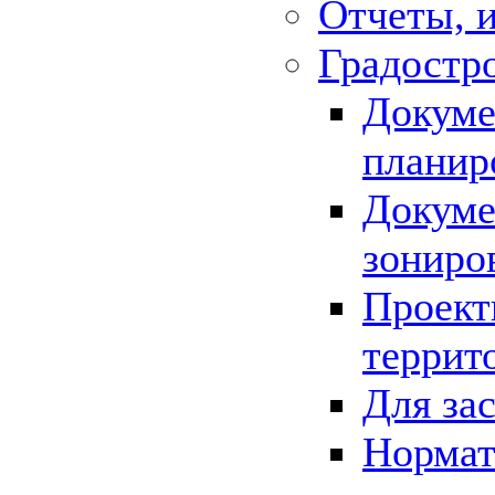
Отчеты, 
Градостр
Докуме
планир
Докуме
зониро
Проект
террит
Для за
Нормат