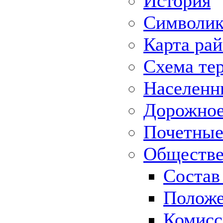
История
Символик
Карта ра
Схема те
Населенн
Дорожное 
Почетные
Обществе
Состав
Положе
Комисс