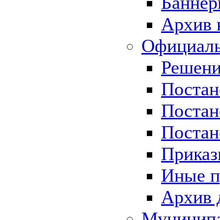
Баннер
Архив 
Официаль
Решени
Постан
Постан
Постан
Приказ
Иные п
Архив 
Муницип