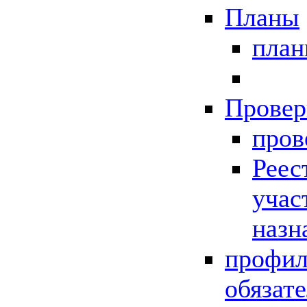
Планы
пла
Провер
пров
Реес
учас
назн
профил
обязат