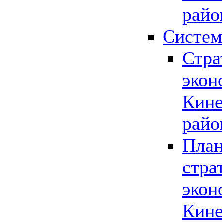
райо
Систем
Стра
экон
Кине
райо
План
стра
экон
Кине