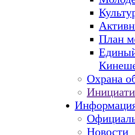
Культу
Активн
План м
Единый
Кинеше
Охрана об
Инициати
Информаци
Официаль
Новости