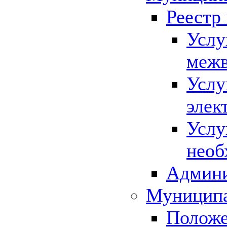
Реестр
Услу
межв
Услу
элек
Услу
необ
Админи
Муниципа
Положе