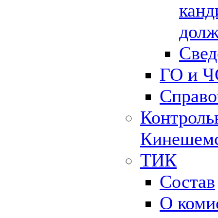
канд
долж
Свед
ГО и Ч
Справо
Контрольн
Кинешемс
ТИК
Состав
О коми