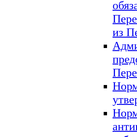
обяз
Пере
из П
Адми
пред
Пере
Норм
утве
Норм
анти