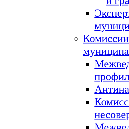
и гр
Экспер
муници
Комиссии
муниципа
Межвед
профил
Антина
Комисс
несове
Межвед