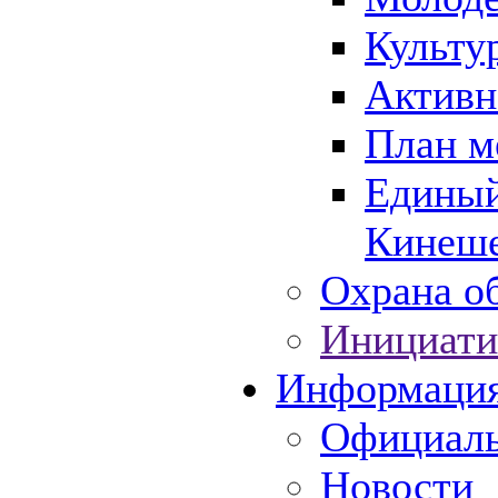
Культу
Активн
План м
Единый
Кинеше
Охрана об
Инициати
Информаци
Официаль
Новости