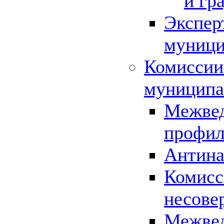
и гр
Экспер
муници
Комиссии
муниципа
Межвед
профил
Антина
Комисс
несове
Межвед