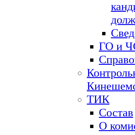
канд
долж
Свед
ГО и Ч
Справо
Контрольн
Кинешемс
ТИК
Состав
О коми