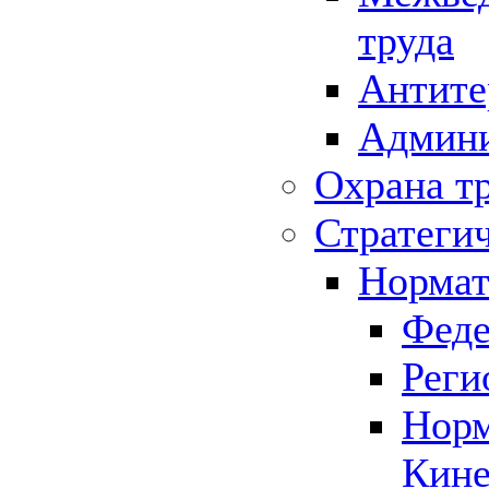
труда
Антите
Админи
Охрана т
Стратеги
Нормат
Феде
Реги
Норм
Кине