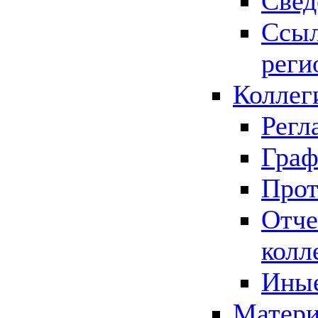
Свед
Ссыл
реги
Коллег
Регл
Граф
Прот
Отче
колл
Иные
Матери