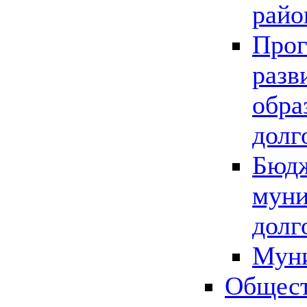
райо
Прог
разв
обра
долг
Бюдж
муни
долг
Мун
Общест