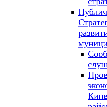
стра
Публич
Страте
развит
муници
Сооб
слу
Прое
экон
Кине
райо