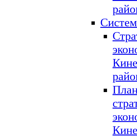
райо
Систем
Стра
экон
Кине
райо
План
стра
экон
Кине