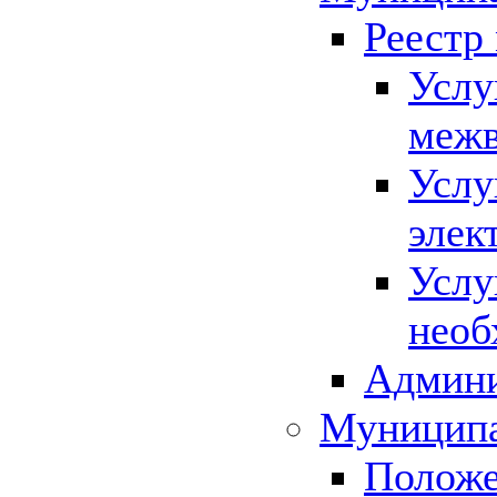
Реестр
Услу
межв
Услу
элек
Услу
необ
Админи
Муниципа
Положе