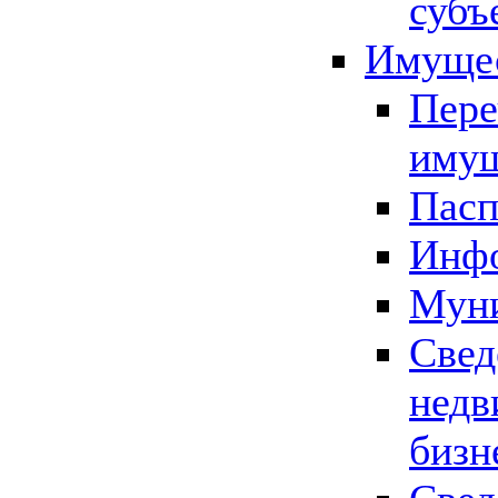
субъ
Имущес
Пере
имущ
Пасп
Инфо
Муни
Свед
недв
бизн