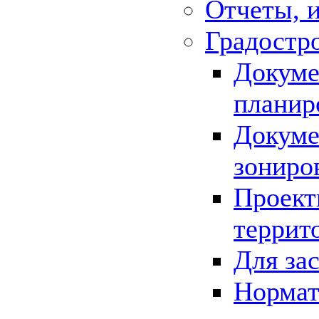
Отчеты, 
Градостр
Докуме
планир
Докуме
зониро
Проект
террит
Для за
Нормат