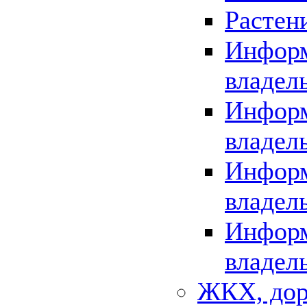
Растен
Информ
владел
Информ
владел
Информ
владел
Информ
владел
ЖКХ, дор