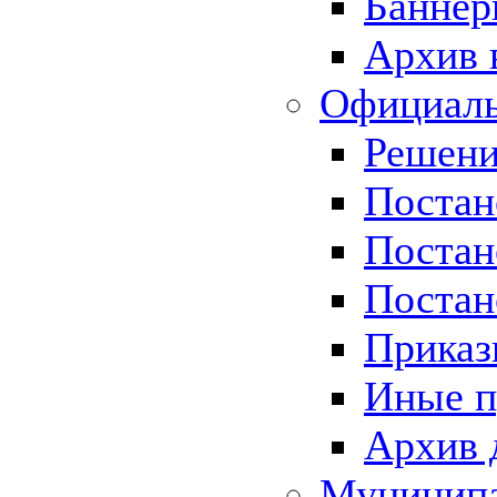
Баннер
Архив 
Официаль
Решени
Постан
Постан
Постан
Приказ
Иные п
Архив 
Муницип