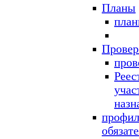
Планы
пла
Провер
пров
Реес
учас
назн
профил
обязат