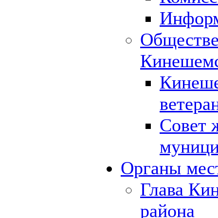
Инфор
Обществе
Кинешемс
Кинеше
ветера
Совет 
муници
Органы мес
Глава Ки
района