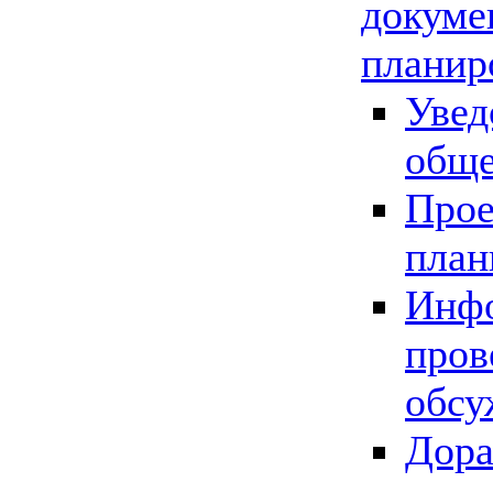
докуме
планир
Увед
обще
Прое
план
Инфо
пров
обсу
Дора