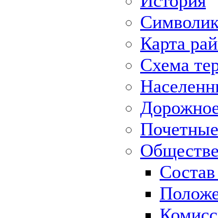
История
Символик
Карта ра
Схема те
Населенн
Дорожное 
Почетные
Обществе
Состав
Положе
Комисс