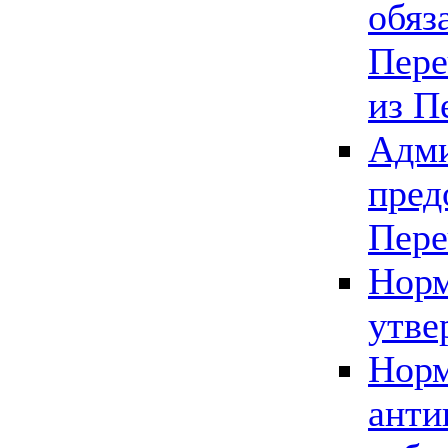
обяз
Пере
из П
Адми
пред
Пере
Норм
утве
Норм
анти