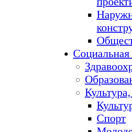
проект
Наружн
констр
Общест
Социальная
Здравоох
Образова
Культура,
Культу
Спорт
Молод