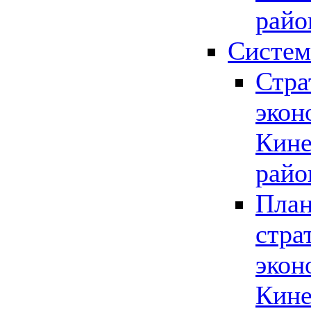
райо
Систем
Стра
экон
Кине
райо
План
стра
экон
Кине