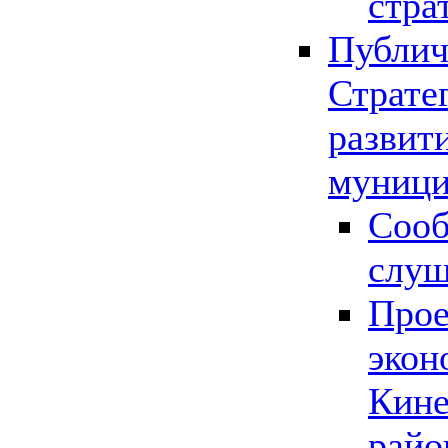
стра
Публич
Страте
развит
муници
Сооб
слу
Прое
экон
Кине
райо