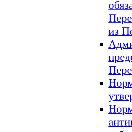
обяз
Пере
из П
Адми
пред
Пере
Норм
утве
Норм
анти