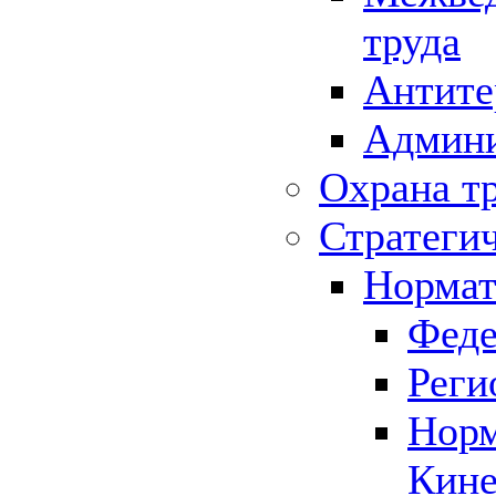
труда
Антите
Админи
Охрана т
Стратеги
Нормат
Феде
Реги
Норм
Кине