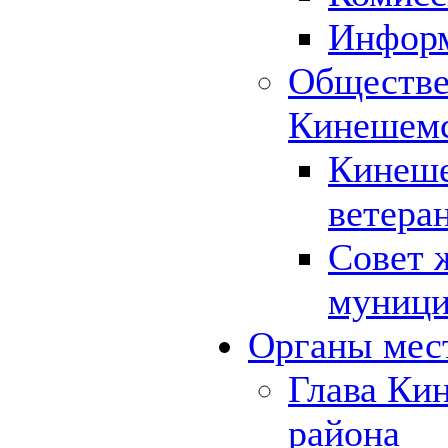
Инфор
Обществе
Кинешемс
Кинеше
ветера
Совет 
муници
Органы мес
Глава Ки
района