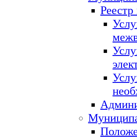
Реестр
Услу
межв
Услу
элек
Услу
необ
Админи
Муниципа
Положе