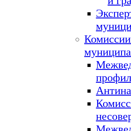
и гр
Экспер
муници
Комиссии
муниципа
Межвед
профил
Антина
Комисс
несове
Межвед