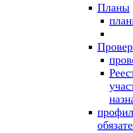
Планы
пла
Провер
пров
Реес
учас
назн
профил
обязат