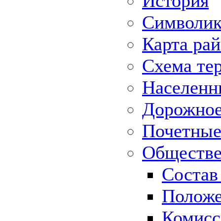
История
Символик
Карта ра
Схема те
Населенн
Дорожное 
Почетные
Обществе
Состав
Положе
Комисс