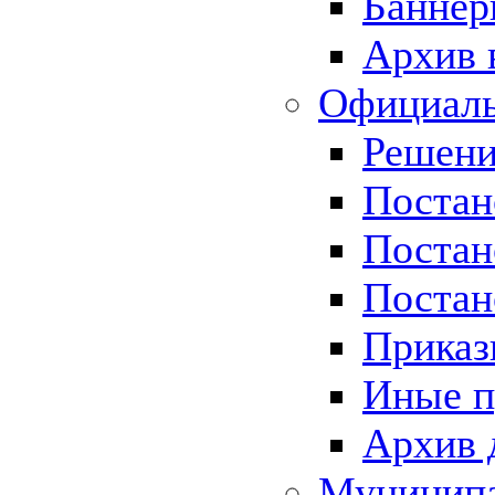
Баннер
Архив 
Официаль
Решени
Постан
Постан
Постан
Приказ
Иные п
Архив 
Муницип