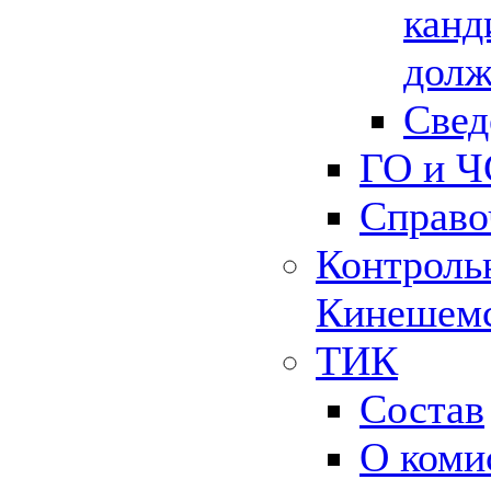
канд
долж
Свед
ГО и Ч
Справо
Контрольн
Кинешемс
ТИК
Состав
О коми