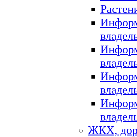
Растен
Информ
владел
Информ
владел
Информ
владел
Информ
владел
ЖКХ, дор