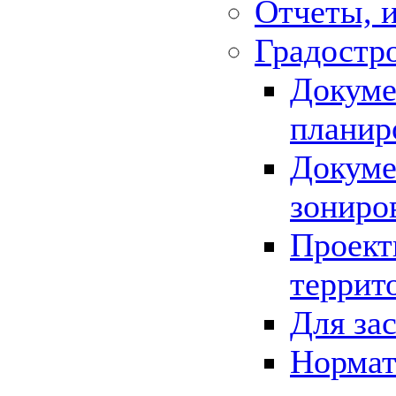
Отчеты, 
Градостр
Докуме
планир
Докуме
зониро
Проект
террит
Для за
Нормат