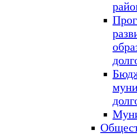
райо
Прог
разв
обра
долг
Бюдж
муни
долг
Мун
Общест