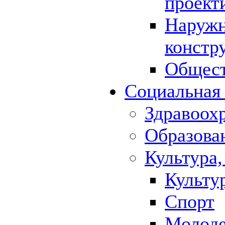
проект
Наружн
констр
Общест
Социальная
Здравоох
Образова
Культура,
Культу
Спорт
Молод