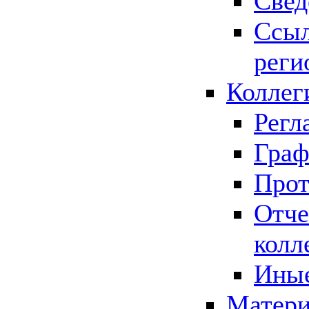
Свед
Ссыл
реги
Коллег
Регл
Граф
Прот
Отче
колл
Иные
Матери