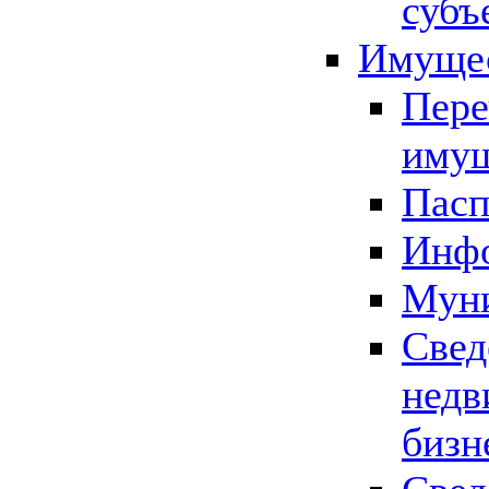
субъ
Имущес
Пере
имущ
Пасп
Инфо
Муни
Свед
недв
бизн