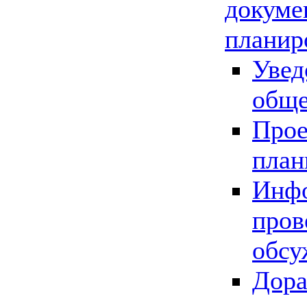
докуме
планир
Увед
обще
Прое
план
Инфо
пров
обсу
Дора