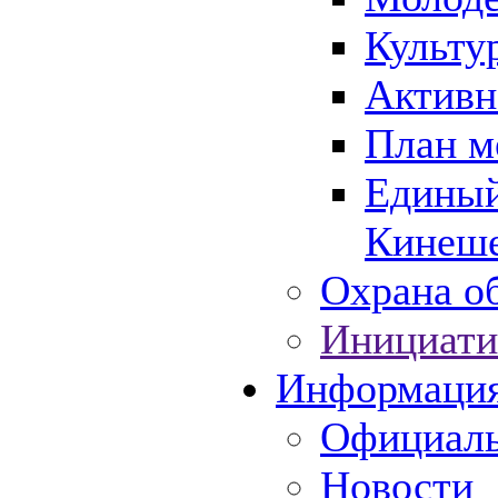
Культу
Активн
План м
Единый
Кинеше
Охрана об
Инициати
Информаци
Официаль
Новости