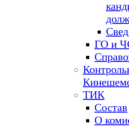
канд
долж
Свед
ГО и Ч
Справо
Контрольн
Кинешемс
ТИК
Состав
О коми