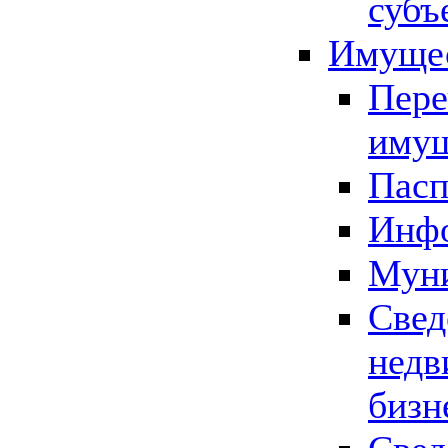
субъ
Имущес
Пере
имущ
Пасп
Инфо
Муни
Свед
недв
бизн