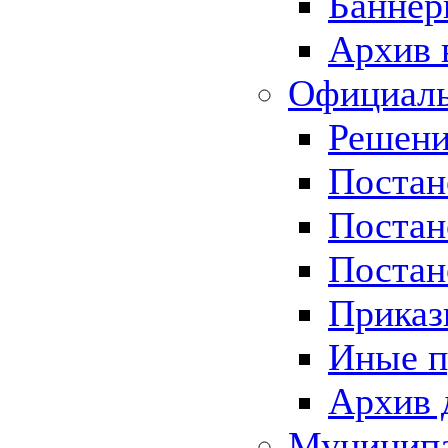
Баннер
Архив 
Официаль
Решени
Постан
Постан
Постан
Приказ
Иные п
Архив 
Муницип