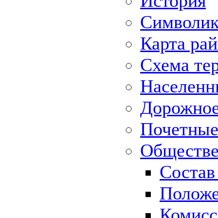
История
Символик
Карта ра
Схема те
Населенн
Дорожное 
Почетные
Обществе
Состав
Положе
Комисс