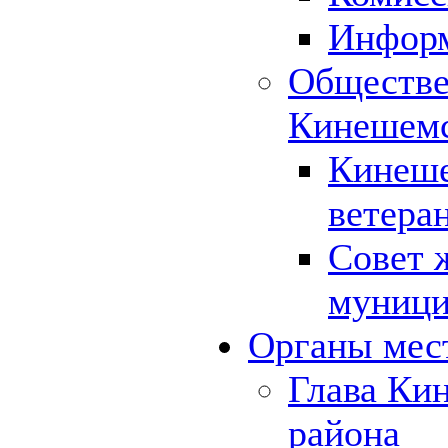
Инфор
Обществе
Кинешемс
Кинеше
ветера
Совет 
муници
Органы мес
Глава Ки
района