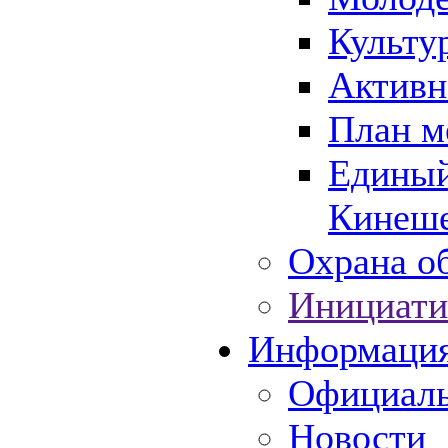
Культу
Активн
План м
Единый
Кинеше
Охрана об
Инициати
Информаци
Официаль
Новости