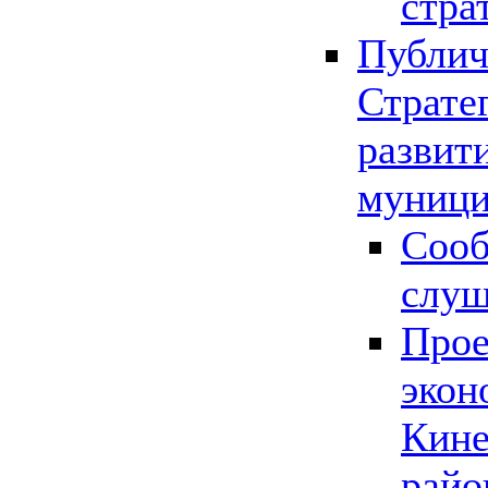
стра
Публич
Страте
развит
муници
Сооб
слу
Прое
экон
Кине
райо