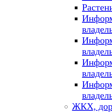
Растен
Информ
владел
Информ
владел
Информ
владел
Информ
владел
ЖКХ, дор