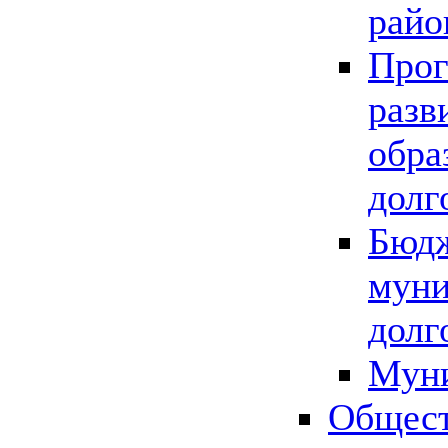
райо
Прог
разв
обра
долг
Бюдж
муни
долг
Мун
Общест