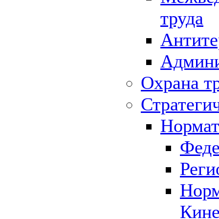
труда
Антите
Админи
Охрана т
Стратеги
Нормат
Феде
Реги
Норм
Кине