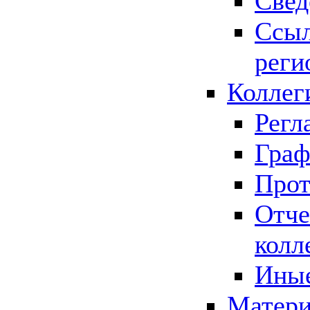
Свед
Ссыл
реги
Коллег
Регл
Граф
Прот
Отче
колл
Иные
Матери