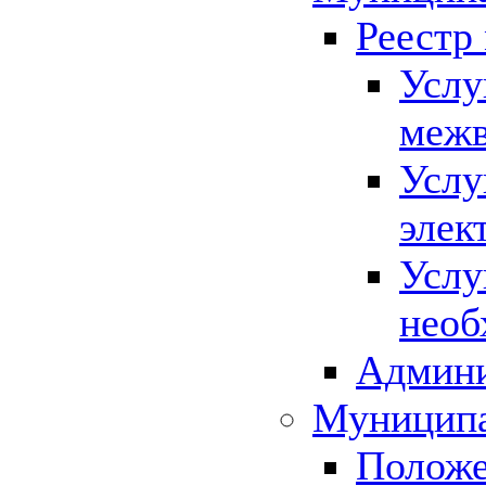
Реестр
Услу
межв
Услу
элек
Услу
необ
Админи
Муниципа
Положе