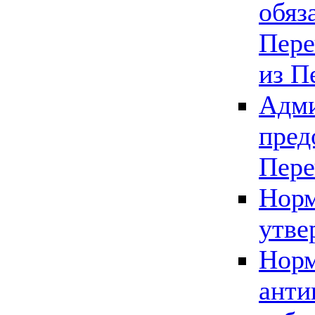
обяз
Пере
из П
Адми
пред
Пере
Норм
утве
Норм
анти