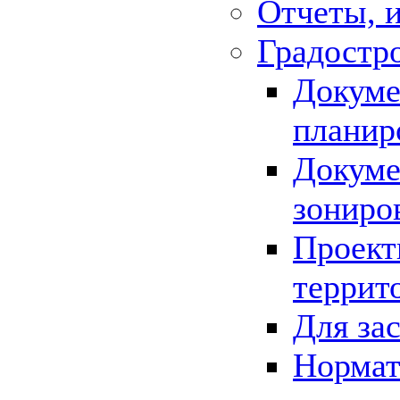
Отчеты, 
Градостр
Докуме
планир
Докуме
зониро
Проект
террит
Для за
Нормат