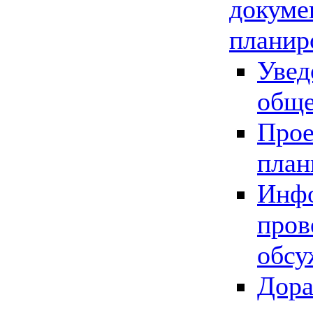
докуме
планир
Увед
обще
Прое
план
Инфо
пров
обсу
Дора