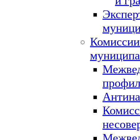
и гр
Экспер
муници
Комиссии
муниципа
Межвед
профил
Антина
Комисс
несове
Межвед