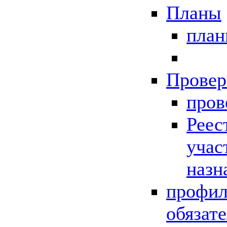
Планы
пла
Провер
пров
Реес
учас
назн
профил
обязат