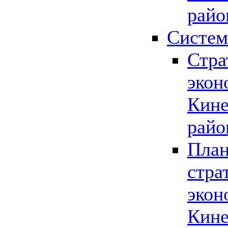
райо
Систем
Стра
экон
Кине
райо
План
стра
экон
Кине