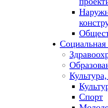
проект
Наружн
констр
Общест
Социальная
Здравоох
Образова
Культура,
Культу
Спорт
Молод