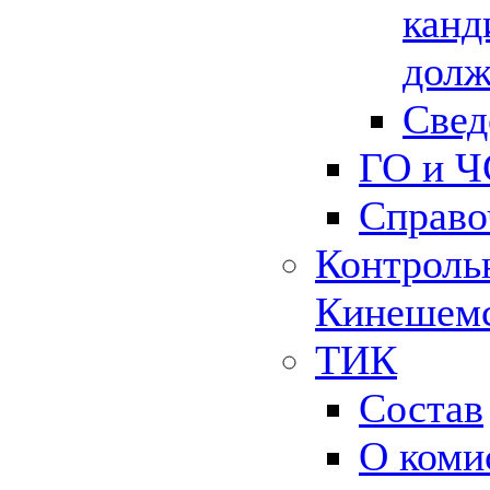
канд
долж
Свед
ГО и Ч
Справо
Контрольн
Кинешемс
ТИК
Состав
О коми