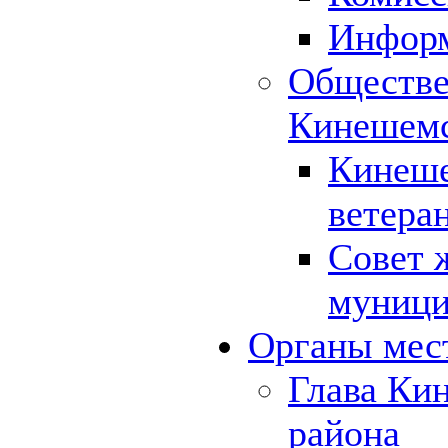
Инфор
Обществе
Кинешемс
Кинеше
ветера
Совет 
муници
Органы мес
Глава Ки
района