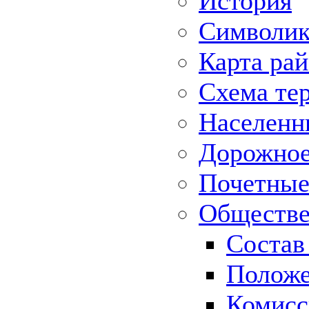
История
Символик
Карта ра
Схема те
Населенн
Дорожное 
Почетные
Обществе
Состав
Положе
Комисс