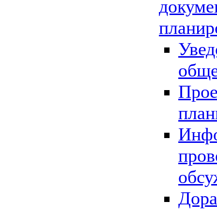
докуме
планир
Увед
обще
Прое
план
Инфо
пров
обсу
Дора