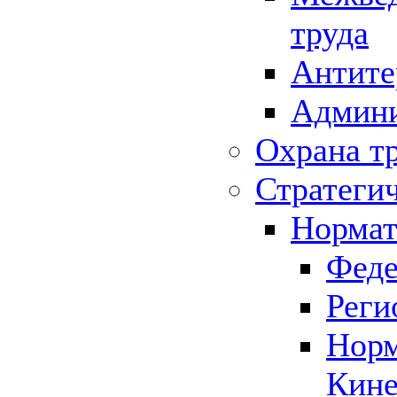
труда
Антите
Админи
Охрана т
Стратеги
Нормат
Феде
Реги
Норм
Кине