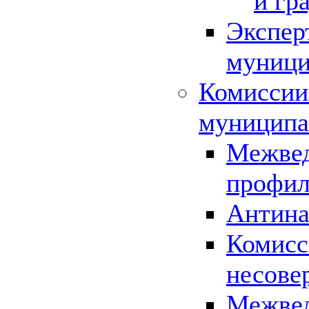
и гр
Экспер
муници
Комиссии
муниципа
Межвед
профил
Антина
Комисс
несове
Межвед