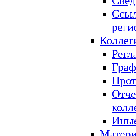
Свед
Ссыл
реги
Коллег
Регл
Граф
Прот
Отче
колл
Иные
Матери