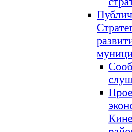
стра
Публич
Страте
развит
муници
Сооб
слу
Прое
экон
Кине
райо