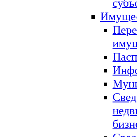
субъ
Имущес
Пере
имущ
Пасп
Инфо
Муни
Свед
недв
бизн