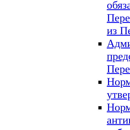
обяз
Пере
из П
Адми
пред
Пере
Норм
утве
Норм
анти