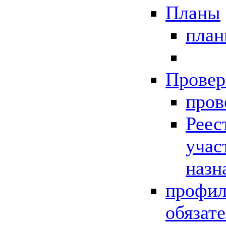
Планы
пла
Провер
пров
Реес
учас
назн
профил
обязат