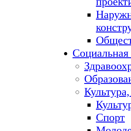
проект
Наружн
констр
Общест
Социальная
Здравоох
Образова
Культура,
Культу
Спорт
Молод