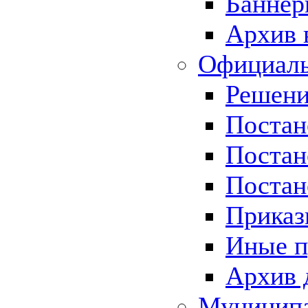
Баннер
Архив 
Официаль
Решени
Постан
Постан
Постан
Приказ
Иные п
Архив 
Муницип