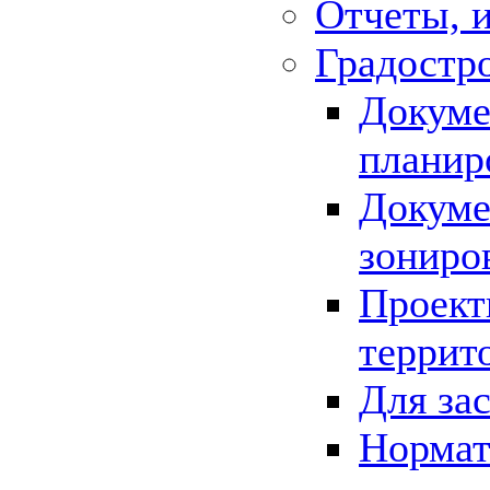
Отчеты, 
Градостр
Докуме
планир
Докуме
зониро
Проект
террит
Для за
Нормат