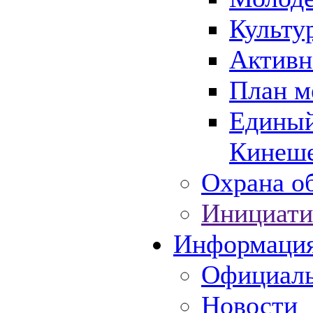
Культу
Активн
План м
Единый
Кинеше
Охрана об
Инициати
Информаци
Официаль
Новости