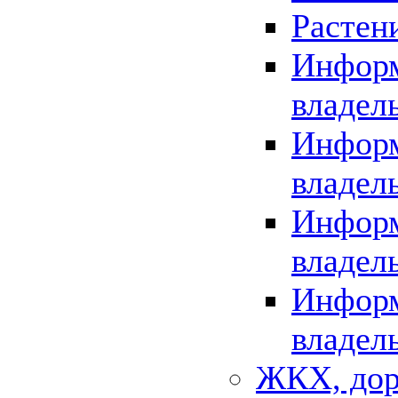
Растен
Информ
владел
Информ
владел
Информ
владел
Информ
владел
ЖКХ, дор