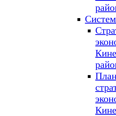
райо
Систем
Стра
экон
Кине
райо
План
стра
экон
Кине