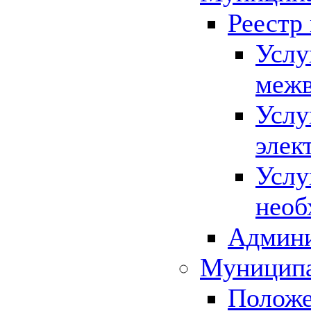
Реестр
Услу
межв
Услу
элек
Услу
необ
Админи
Муниципа
Положе