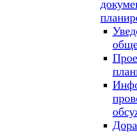
докуме
планир
Увед
обще
Прое
план
Инфо
пров
обсу
Дора