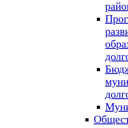
райо
Прог
разв
обра
долг
Бюдж
муни
долг
Мун
Общест