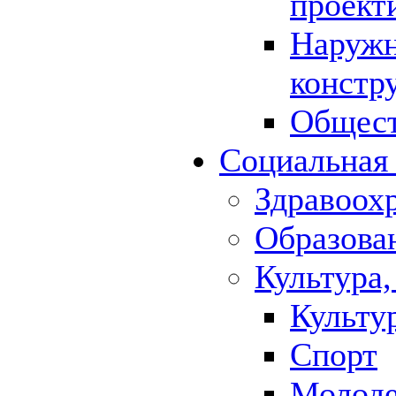
проект
Наружн
констр
Общест
Социальная
Здравоох
Образова
Культура,
Культу
Спорт
Молод