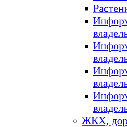
Растен
Информ
владел
Информ
владел
Информ
владел
Информ
владел
ЖКХ, дор