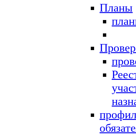
Планы
пла
Провер
пров
Реес
учас
назн
профил
обязат