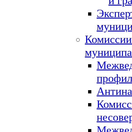
и гр
Экспер
муници
Комиссии
муниципа
Межвед
профил
Антина
Комисс
несове
Межвед