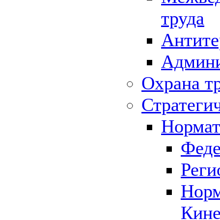
труда
Антите
Админи
Охрана т
Стратеги
Нормат
Феде
Реги
Норм
Кине