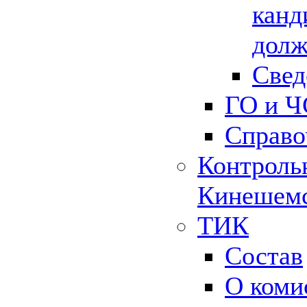
канд
долж
Свед
ГО и Ч
Справо
Контрольн
Кинешемс
ТИК
Состав
О коми