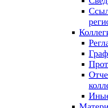
Свед
Ссыл
реги
Коллег
Регл
Граф
Прот
Отче
колл
Иные
Матери