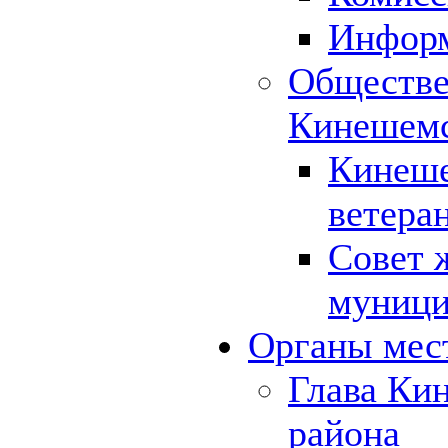
Инфор
Обществе
Кинешемс
Кинеше
ветера
Совет 
муници
Органы мес
Глава Ки
района