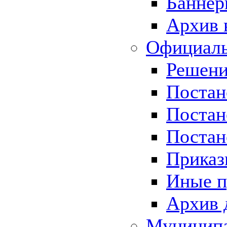
Баннер
Архив 
Официаль
Решени
Постан
Постан
Постан
Приказ
Иные п
Архив 
Муницип