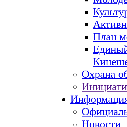
Культу
Активн
План м
Единый
Кинеше
Охрана об
Инициати
Информаци
Официаль
Новости