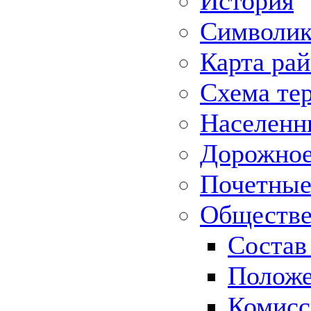
История
Символик
Карта ра
Схема те
Населенн
Дорожное 
Почетные
Обществе
Состав
Положе
Комисс