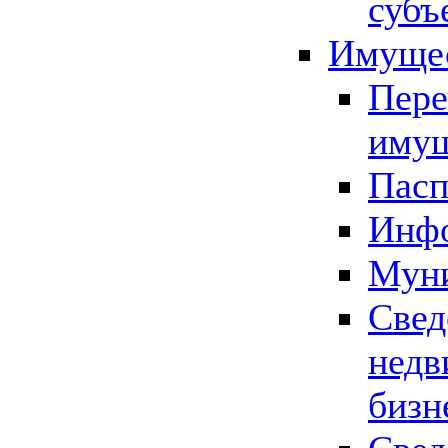
субъ
Имущес
Пере
имущ
Пасп
Инфо
Муни
Свед
недв
бизн