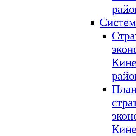
райо
Систем
Стра
экон
Кине
райо
План
стра
экон
Кине