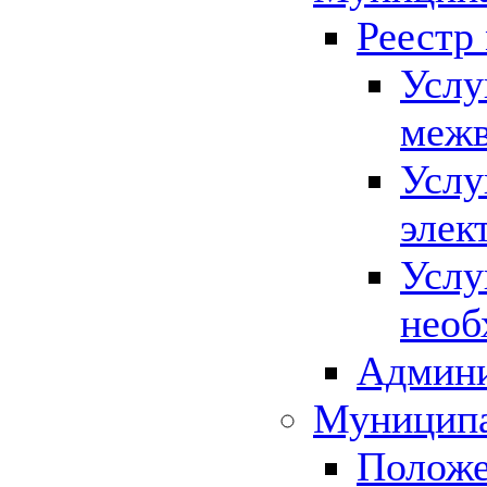
Реестр
Услу
межв
Услу
элек
Услу
необ
Админи
Муниципа
Положе