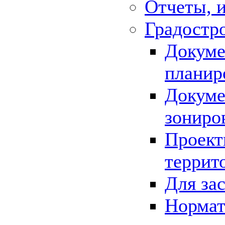
Отчеты, 
Градостр
Докуме
планир
Докуме
зониро
Проект
террит
Для за
Нормат