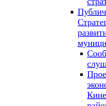
стра
Публич
Страте
развит
муници
Сооб
слу
Прое
экон
Кине
райо