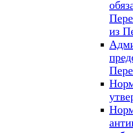
обяз
Пере
из П
Адми
пред
Пере
Норм
утве
Норм
анти