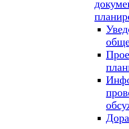
докуме
планир
Увед
обще
Прое
план
Инфо
пров
обсу
Дора