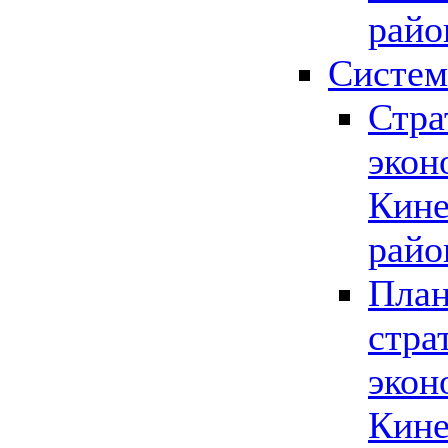
райо
Систем
Стра
экон
Кине
райо
План
стра
экон
Кине