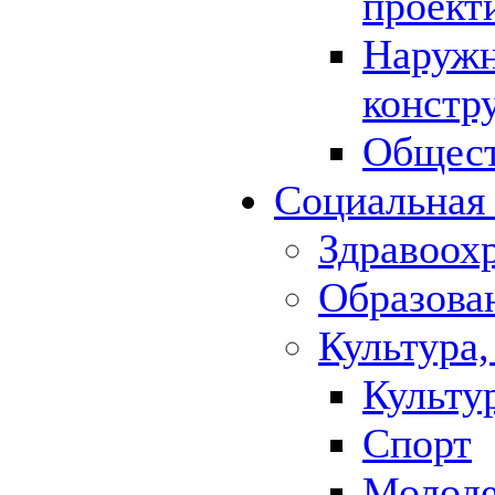
проект
Наружн
констр
Общест
Социальная
Здравоох
Образова
Культура,
Культу
Спорт
Молод