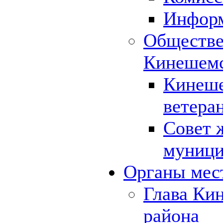
Инфор
Обществе
Кинешемс
Кинеше
ветера
Совет 
муници
Органы мес
Глава Ки
района