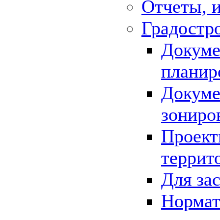
Отчеты, 
Градостр
Докуме
планир
Докуме
зониро
Проект
террит
Для за
Нормат