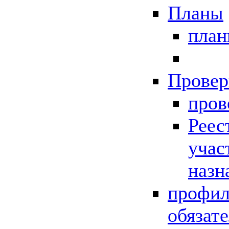
Планы
пла
Провер
пров
Реес
учас
назн
профил
обязат