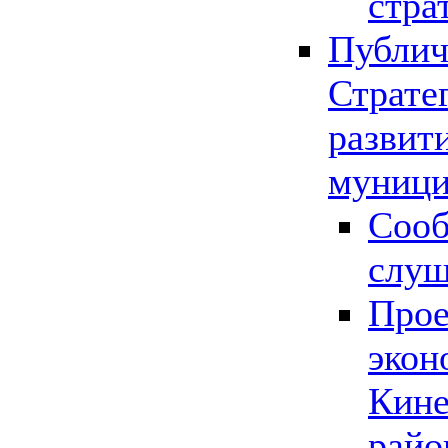
стра
Публич
Страте
развит
муници
Сооб
слу
Прое
экон
Кине
райо