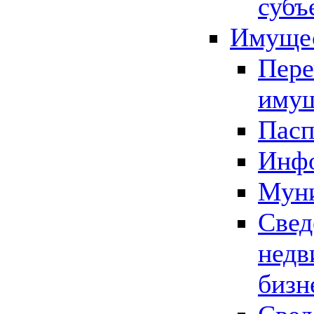
субъ
Имущес
Пере
имущ
Пасп
Инфо
Муни
Свед
недв
бизн