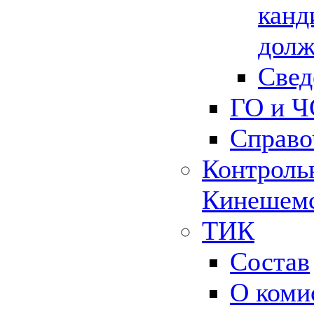
канд
долж
Свед
ГО и Ч
Справо
Контрольн
Кинешемс
ТИК
Состав
О коми