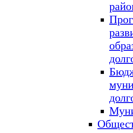
райо
Прог
разв
обра
долг
Бюдж
муни
долг
Мун
Общест