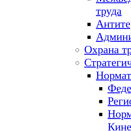
труда
Антите
Админи
Охрана т
Стратеги
Нормат
Феде
Реги
Норм
Кине