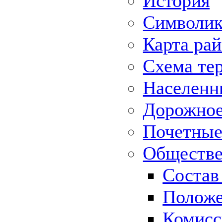
История
Символик
Карта ра
Схема те
Населенн
Дорожное 
Почетные
Обществе
Состав
Положе
Комисс