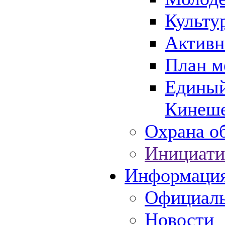
Культу
Активн
План м
Единый
Кинеше
Охрана об
Инициати
Информаци
Официаль
Новости