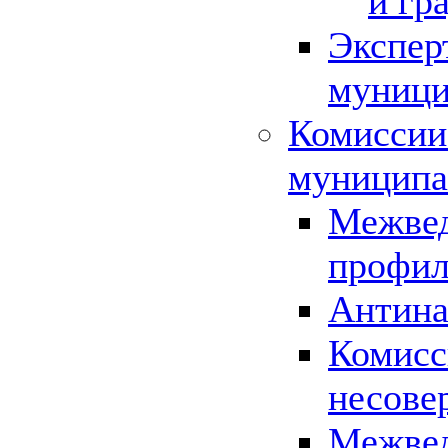
и гр
Экспер
муници
Комиссии
муниципа
Межвед
профил
Антина
Комисс
несове
Межвед