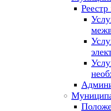
Реестр
Услу
межв
Услу
элек
Услу
необ
Админи
Муниципа
Положе