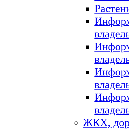
Растен
Информ
владел
Информ
владел
Информ
владел
Информ
владел
ЖКХ, дор