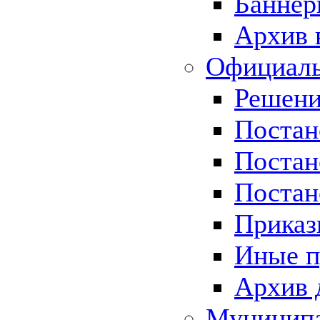
Баннер
Архив 
Официаль
Решени
Постан
Постан
Постан
Приказ
Иные п
Архив 
Муницип