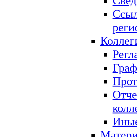
Свед
Ссыл
реги
Коллег
Регл
Граф
Прот
Отче
колл
Иные
Матери