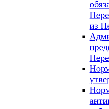
обяз
Пере
из П
Адми
пред
Пере
Норм
утве
Норм
анти