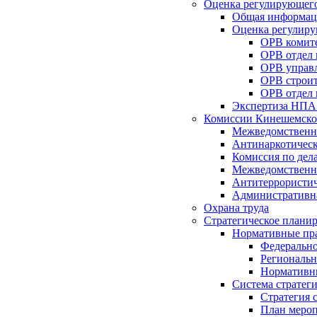
Оценка регулирующего
Общая информац
Оценка регулиру
ОРВ комите
ОРВ отдел
ОРВ управл
ОРВ строит
ОРВ отдел 
Экспертиза НПА
Комиссии Кинешемско
Межведомственна
Антинаркотическ
Комиссия по дел
Межведомственна
Антитеррористич
Административн
Охрана труда
Стратегическое плани
Нормативные пр
Федерально
Региональн
Нормативн
Система стратег
Стратегия 
План мероп