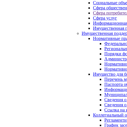
Социальные объ
Сфера обществен
Сфера потребите
Сфера услуг
Информационная
Имущественная п
Имущественная поддер
Нормативные пр
Федерально
Региональн
Порядки фо
Администра
Нормативн
Нормативн
Имущество для б
Перечень 
Паспорта о
Информация
Муниципал
Сведения о
Сведения о
Ссылка на 
Коллегиальный о
Регламент
График зас