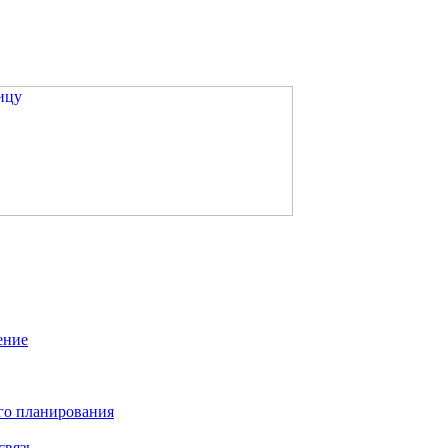
ение
го планирования
связь