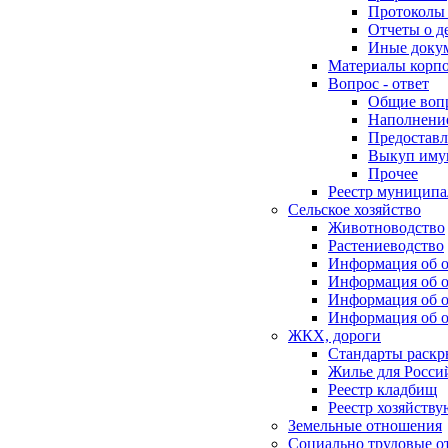
Протоколы 
Отчеты о д
Иные доку
Материалы корп
Вопрос - ответ
Общие воп
Наполнение
Предоставл
Выкуп иму
Прочее
Реестр муниципа
Сельское хозяйство
Животноводство
Растениеводство
Информация об о
Информация об о
Информация об о
Информация об о
ЖКХ, дороги
Стандарты раск
Жилье для Росси
Реестр кладбищ
Реестр хозяйств
Земельные отношения
Социально трудовые о