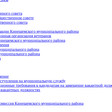
нного совета
щественном совете
венного совета
зации Кинешемского муниципального района
онная организация ветеранов
инешемского муниципального района
ления
униципального района
униципального района
а
чение
ступления на муниципальную службу
ионные требования к кандидатам на замещение вакантной дол
 вакантных должностях
 комиссия Кинешемского муниципального района