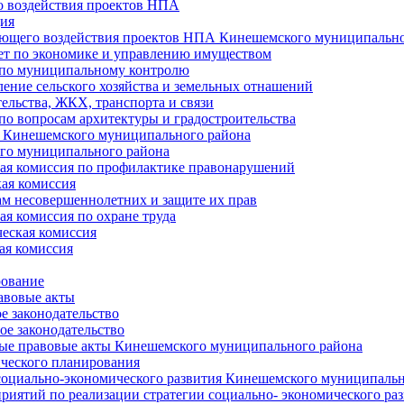
 воздействия проектов НПА
ия
ющего воздействия проектов НПА Кинешемского муниципально
т по экономике и управлению имуществом
 по муниципальному контролю
ение сельского хозяйства и земельных отнашений
ельства, ЖКХ, транспорта и связи
по вопросам архитектуры и градостроительства
 Кинешемского муниципального района
го муниципального района
я комиссия по профилактике правонарушений
ая комиссия
ам несовершеннолетних и защите их прав
я комиссия по охране труда
еская комиссия
ая комиссия
рование
авовые акты
е законодательство
ое законодательство
ые правовые акты Кинешемского муниципального района
ического планирования
социально-экономического развития Кинешемского муниципальн
риятий по реализации стратегии социально- экономического р