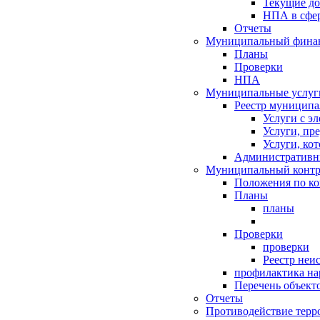
Текущие д
НПА в сфер
Отчеты
Муниципальный финан
Планы
Проверки
НПА
Муниципальные услуг
Реестр муниципа
Услуги с э
Услуги, пр
Услуги, ко
Административн
Муниципальный контр
Положения по к
Планы
планы
Проверки
проверки
Реестр неи
профилактика на
Перечень объект
Отчеты
Противодействие терр