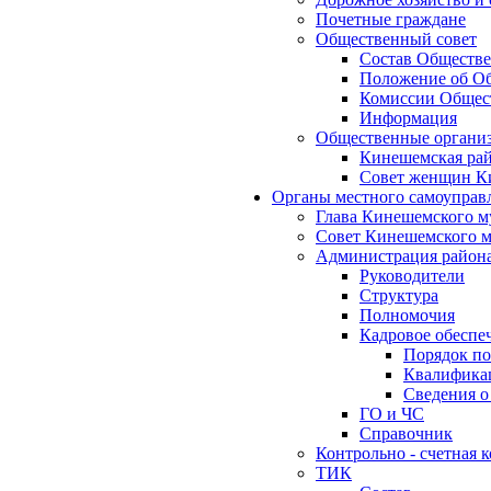
Почетные граждане
Общественный совет
Состав Обществе
Положение об Об
Комиссии Общест
Информация
Общественные органи
Кинешемская рай
Совет женщин К
Органы местного самоуправ
Глава Кинешемского м
Совет Кинешемского м
Администрация район
Руководители
Структура
Полномочия
Кадровое обеспе
Порядок по
Квалификац
Сведения о
ГО и ЧС
Справочник
Контрольно - счетная
ТИК