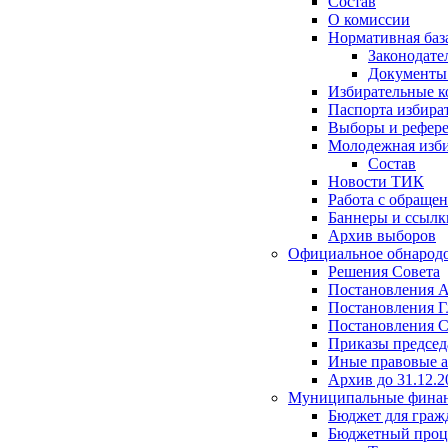
Состав
О комиссии
Нормативная баз
Законодате
Документ
Избирательные 
Паспорта избира
Выборы и рефер
Молодежная изби
Состав
Новости ТИК
Работа с обраще
Баннеры и ссылк
Архив выборов
Официальное обнарод
Решения Совета
Постановления 
Постановления Г
Постановления С
Приказы председ
Иные правовые 
Архив до 31.12.2
Муниципальные фина
Бюджет для граж
Бюджетный проц