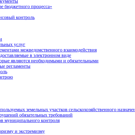
окументы
е бюджетного процесса»
совый контроль
и
льных услуг
лементами межведомственного взаимодействия
едоставляемые в электронном виде
торые являются необходимыми и обязательными
ые регламенты
оль
онтрою
спользуемых земельных участков сельскохозяйственного назначе
рушений обязательных требований
ов муниципального контроля
оризму и экстремизму