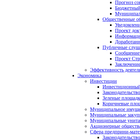
Прогноз со
Бюджетный 
Муниципал
Общественные об
Уведомлени
Проект док
Информация
Доработанн
Публичные слуша
Сообщение
Проект Стр
Заключение
Эффективность деятел
Экономика
Инвестиции
Инвестиционный
Законодательств
Зеленые площад
Коричневые пло
Муниципальное имуще
Муниципальные закуп
Муниципальные унита
Акционерные обществ
Сфера предприни-мате
Законодательств