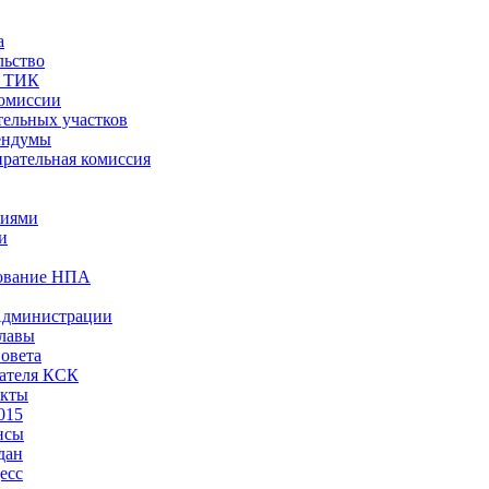
а
льство
ы ТИК
комиссии
тельных участков
ендумы
рательная комиссия
ниями
и
ование НПА
Администрации
лавы
овета
ателя КСК
акты
015
нсы
дан
есс