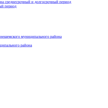
 на среднесрочный и долгосрочный период
ый период
инешемского муниципального района
иципального района