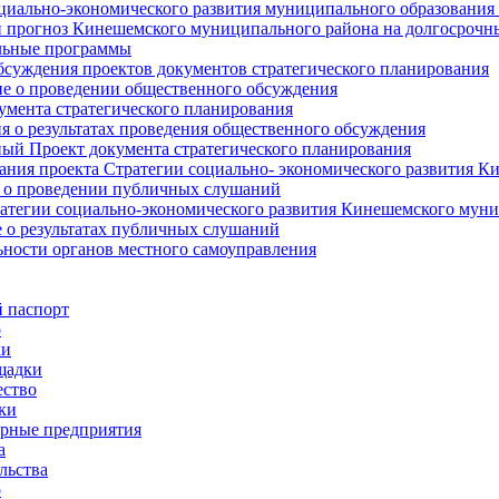
циально-экономического развития муниципального образования
прогноз Кинешемского муниципального района на долгосрочн
ьные программы
суждения проектов документов стратегического планирования
е о проведении общественного обсуждения
умента стратегического планирования
 о результатах проведения общественного обсуждения
ый Проект документа стратегического планирования
ния проекта Стратегии социально- экономического развития К
 о проведении публичных слушаний
атегии социально-экономического развития Кинешемского мун
 о результатах публичных слушаний
ьности органов местного самоуправления
 паспорт
о
ки
щадки
ство
ки
рные предприятия
а
льства
о