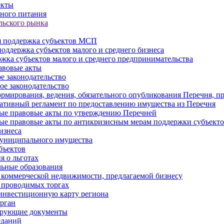
екты
ного питания
льского рынка
 поддержка субъектов МСП
оддержка субъектов малого и среднего бизнеса
жка субъектов малого и среднего предпринимательства
авовые акты
е законодательство
ое законодательство
рмирования, ведения, обязательного опубликования Перечня, п
тивный регламент по предоставлению имущества из Перечня
ые правовые акты по утверждению Перечней
ые правовые акты по антикризисным мерам поддержки субъек
изнеса
муниципального имущества
бъектов
 о льготах
ьные образования
 коммерческой недвижимости, предлагаемой бизнесу
 проводимых торгах
инвестиционную карту региона
рган
ирующие документы
еданий