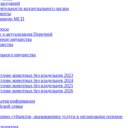
заседаний
еятельности коллегиального органа
менты
орации МСП
росы
 о актуализация Перечней
ение имущества
щества
льного имущества
тлове животных без владельцев 2023
тлове животных без владельцев 2024
тлове животных без владельцев 2025
тлове животных без владельцев 2026
рытия информации
йской семьи
ующих субъектов, оказывающих услуги в организации похорон
тношения